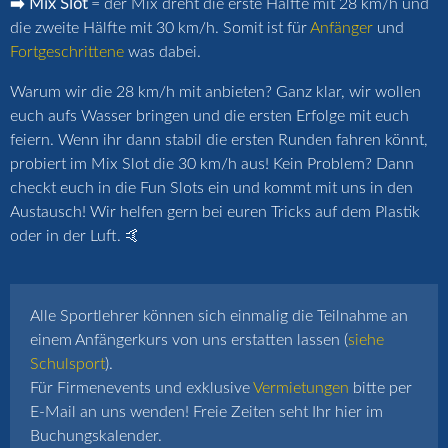
➡️ Mix Slot
= der Mix dreht die erste Hälfte mit 28 km/h und
die zweite Hälfte mit 30 km/h. Somit ist für
Anfänger
und
Fortgeschrittene
was dabei.
Warum wir die 28 km/h mit anbieten? Ganz klar, wir wollen
euch aufs Wasser bringen und die ersten Erfolge mit euch
feiern. Wenn ihr dann stabil die ersten Runden fahren könnt,
probiert im Mix Slot die 30 km/h aus! Kein Problem? Dann
checkt euch in die Fun Slots ein und kommt mit uns in den
Austausch! Wir helfen gern bei euren Tricks auf dem Plastik
oder in der Luft. 🤙
Alle Sportlehrer können sich einmalig die Teilnahme an
einem Anfängerkurs von uns erstatten lassen (
siehe
Schulsport
).
Für Firmenevents und exklusive
Vermietungen
bitte per
E-Mail an uns wenden! Freie Zeiten seht Ihr hier im
Buchungskalender.