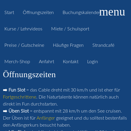
menu
Start
Öffnungszeiten
Buchungskalender
Kurse / Lehrvideos
Miete / Schulsport
Preise / Gutscheine
Häufige Fragen
Strandcafé
Merch-Shop
Anfahrt
Kontakt
Login
Öffnungszeiten
➡️ Fun Slot
= das Cable dreht mit 30 km/h und ist eher für
Fortgeschrittene
. Die Naturtalente können natürlich auch
direkt im Fun durchstarten.
➡️ Üben Slot
= entspannt mit 28 km/h um den See cruisen.
Der Üben ist für
Anfänger
geeignet und du solltest bestenfalls
den Anfängerkurs besucht haben.