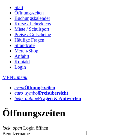
Start
Öffnungszeiten
Buchungskalender
Kurse / Lehrvideos
Miete / Schulsport
Preise / Gutscheine
Häufige Fragen
Strandcafé
Merch-Shop
Anfahrt
Kontakt
Login
MENÜ
menu
event
Öffnungs­zeiten
euro_symbol
Preis­übersicht
help_outline
Fragen & Antworten
Öffnungszeiten
lock_open
Login öffnen
Benutzername