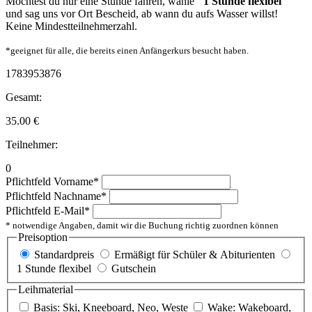
Möchtest du nur eine Stunde fahren, wähle
"1 Stunde flexibel"
und sag uns vor Ort Bescheid, ab wann du aufs Wasser willst!
Keine Mindestteilnehmerzahl.
*geeignet für alle, die bereits einen Anfängerkurs besucht haben.
1783953876
Gesamt:
35.00
€
Teilnehmer:
0
Pflichtfeld
Vorname
*
Pflichtfeld
Nachname
*
Pflichtfeld
E-Mail
*
* notwendige Angaben, damit wir die Buchung richtig zuordnen können
Preisoption
Standardpreis
Ermäßigt für Schüler & Abiturienten
1 Stunde flexibel
Gutschein
Leihmaterial
Basis: Ski, Kneeboard, Neo, Weste
Wake: Wakeboard,