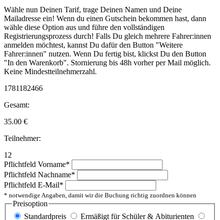
Wähle nun Deinen Tarif, trage Deinen Namen und Deine
Mailadresse ein! Wenn du einen Gutschein bekommen hast, dann
wähle diese Option aus und führe den vollständigen
Registrierungsprozess durch! Falls Du gleich mehrere Fahrer:innen
anmelden möchtest, kannst Du dafür den Button "Weitere
Fahrer:innen" nutzen. Wenn Du fertig bist, klickst Du den Button
"In den Warenkorb". Stornierung bis 48h vorher per Mail möglich.
Keine Mindestteilnehmerzahl.
1781182466
Gesamt:
35.00
€
Teilnehmer:
12
Pflichtfeld
Vorname
*
Pflichtfeld
Nachname
*
Pflichtfeld
E-Mail
*
* notwendige Angaben, damit wir die Buchung richtig zuordnen können
Preisoption
Standardpreis
Ermäßigt für Schüler & Abiturienten