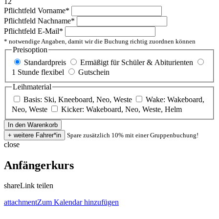
12
Pflichtfeld
Vorname
*
Pflichtfeld
Nachname
*
Pflichtfeld
E-Mail
*
* notwendige Angaben, damit wir die Buchung richtig zuordnen können
Preisoption
Standardpreis
Ermäßigt für Schüler & Abiturienten
1 Stunde flexibel
Gutschein
Leihmaterial
Basis: Ski, Kneeboard, Neo, Weste
Wake: Wakeboard,
Neo, Weste
Kicker: Wakeboard, Neo, Weste, Helm
Spare zusätzlich 10% mit einer Gruppenbuchung!
close
Anfängerkurs
share
Link teilen
attachment
Zum Kalendar hinzufügen