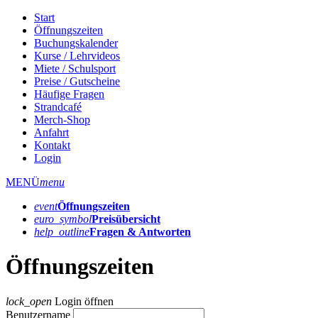
Start
Öffnungszeiten
Buchungskalender
Kurse / Lehrvideos
Miete / Schulsport
Preise / Gutscheine
Häufige Fragen
Strandcafé
Merch-Shop
Anfahrt
Kontakt
Login
MENÜ
menu
event
Öffnungs­zeiten
euro_symbol
Preis­übersicht
help_outline
Fragen & Antworten
Öffnungszeiten
lock_open
Login öffnen
Benutzername