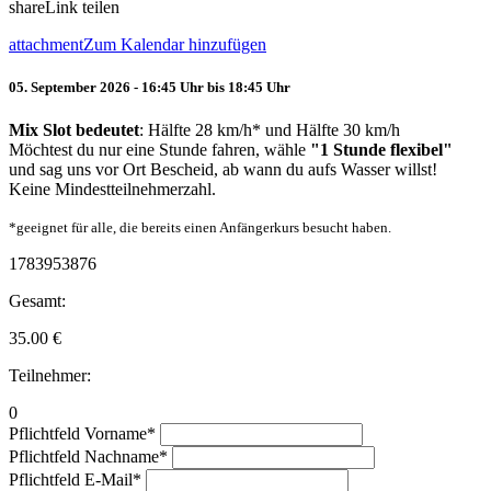
share
Link teilen
attachment
Zum Kalendar hinzufügen
05. September 2026 - 16:45 Uhr bis 18:45 Uhr
Mix Slot bedeutet
: Hälfte 28 km/h* und Hälfte 30 km/h
Möchtest du nur eine Stunde fahren, wähle
"1 Stunde flexibel"
und sag uns vor Ort Bescheid, ab wann du aufs Wasser willst!
Keine Mindestteilnehmerzahl.
*geeignet für alle, die bereits einen Anfängerkurs besucht haben.
1783953876
Gesamt:
35.00
€
Teilnehmer:
0
Pflichtfeld
Vorname
*
Pflichtfeld
Nachname
*
Pflichtfeld
E-Mail
*