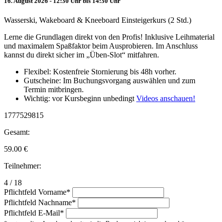
16. August 2026 - 12:30 Uhr bis 14:30 Uhr
Wasserski, Wakeboard & Kneeboard Einsteigerkurs (2 Std.)
Lerne die Grundlagen direkt von den Profis! Inklusive Leihmaterial
und maximalem Spaßfaktor beim Ausprobieren. Im Anschluss
kannst du direkt sicher im „Üben-Slot“ mitfahren.
Flexibel: Kostenfreie Stornierung bis 48h vorher.
Gutscheine: Im Buchungsvorgang auswählen und zum
Termin mitbringen.
Wichtig: vor Kursbeginn unbedingt
Videos anschauen!
1777529815
Gesamt:
59.00
€
Teilnehmer:
4 / 18
Pflichtfeld
Vorname
*
Pflichtfeld
Nachname
*
Pflichtfeld
E-Mail
*