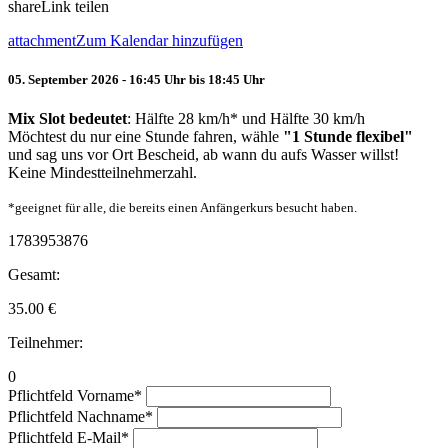
share
Link teilen
attachment
Zum Kalendar hinzufügen
05. September 2026 - 16:45 Uhr bis 18:45 Uhr
Mix Slot bedeutet
: Hälfte 28 km/h* und Hälfte 30 km/h
Möchtest du nur eine Stunde fahren, wähle
"1 Stunde flexibel"
und sag uns vor Ort Bescheid, ab wann du aufs Wasser willst!
Keine Mindestteilnehmerzahl.
*geeignet für alle, die bereits einen Anfängerkurs besucht haben.
1783953876
Gesamt:
35.00
€
Teilnehmer:
0
Pflichtfeld
Vorname
*
Pflichtfeld
Nachname
*
Pflichtfeld
E-Mail
*