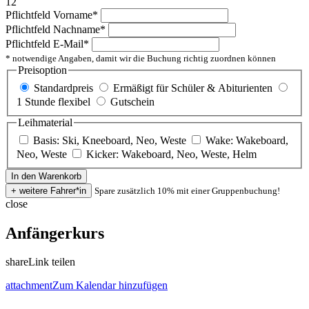
12
Pflichtfeld
Vorname
*
Pflichtfeld
Nachname
*
Pflichtfeld
E-Mail
*
* notwendige Angaben, damit wir die Buchung richtig zuordnen können
Preisoption
Standardpreis
Ermäßigt für Schüler & Abiturienten
1 Stunde flexibel
Gutschein
Leihmaterial
Basis: Ski, Kneeboard, Neo, Weste
Wake: Wakeboard,
Neo, Weste
Kicker: Wakeboard, Neo, Weste, Helm
Spare zusätzlich 10% mit einer Gruppenbuchung!
close
Anfängerkurs
share
Link teilen
attachment
Zum Kalendar hinzufügen