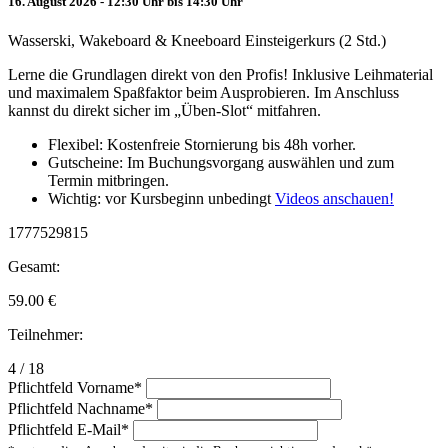
16. August 2026 - 12:30 Uhr bis 14:30 Uhr
Wasserski, Wakeboard & Kneeboard Einsteigerkurs (2 Std.)
Lerne die Grundlagen direkt von den Profis! Inklusive Leihmaterial
und maximalem Spaßfaktor beim Ausprobieren. Im Anschluss
kannst du direkt sicher im „Üben-Slot“ mitfahren.
Flexibel: Kostenfreie Stornierung bis 48h vorher.
Gutscheine: Im Buchungsvorgang auswählen und zum
Termin mitbringen.
Wichtig: vor Kursbeginn unbedingt
Videos anschauen!
1777529815
Gesamt:
59.00
€
Teilnehmer:
4 / 18
Pflichtfeld
Vorname
*
Pflichtfeld
Nachname
*
Pflichtfeld
E-Mail
*