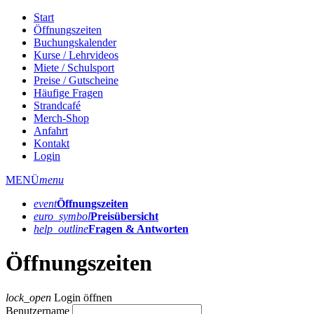
Start
Öffnungszeiten
Buchungskalender
Kurse / Lehrvideos
Miete / Schulsport
Preise / Gutscheine
Häufige Fragen
Strandcafé
Merch-Shop
Anfahrt
Kontakt
Login
MENÜ
menu
event
Öffnungs­zeiten
euro_symbol
Preis­übersicht
help_outline
Fragen & Antworten
Öffnungszeiten
lock_open
Login öffnen
Benutzername