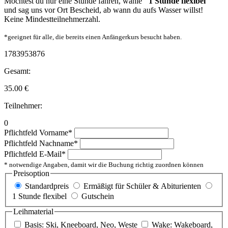
Möchtest du nur eine Stunde fahren, wähle
"1 Stunde flexibel"
und sag uns vor Ort Bescheid, ab wann du aufs Wasser willst!
Keine Mindestteilnehmerzahl.
*geeignet für alle, die bereits einen Anfängerkurs besucht haben.
1783953876
Gesamt:
35.00
€
Teilnehmer:
0
Pflichtfeld
Vorname
*
Pflichtfeld
Nachname
*
Pflichtfeld
E-Mail
*
* notwendige Angaben, damit wir die Buchung richtig zuordnen können
Preisoption
Standardpreis
Ermäßigt für Schüler & Abiturienten
1 Stunde flexibel
Gutschein
Leihmaterial
Basis: Ski, Kneeboard, Neo, Weste
Wake: Wakeboard,