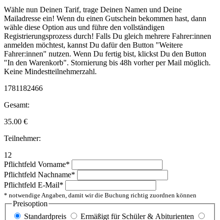
Wähle nun Deinen Tarif, trage Deinen Namen und Deine
Mailadresse ein! Wenn du einen Gutschein bekommen hast, dann
wähle diese Option aus und führe den vollständigen
Registrierungsprozess durch! Falls Du gleich mehrere Fahrer:innen
anmelden möchtest, kannst Du dafür den Button "Weitere
Fahrer:innen" nutzen. Wenn Du fertig bist, klickst Du den Button
"In den Warenkorb". Stornierung bis 48h vorher per Mail möglich.
Keine Mindestteilnehmerzahl.
1781182466
Gesamt:
35.00
€
Teilnehmer:
12
Pflichtfeld
Vorname
*
Pflichtfeld
Nachname
*
Pflichtfeld
E-Mail
*
* notwendige Angaben, damit wir die Buchung richtig zuordnen können
Preisoption
Standardpreis
Ermäßigt für Schüler & Abiturienten