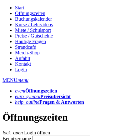
Start
Öffnungszeiten
Buchungskalender
Kurse / Lehrvideos
Miete / Schulsport
Preise / Gutscheine
Häufige Fragen
Strandcafé
Merch-Shop
Anfahrt
Kontakt
Login
MENÜ
menu
event
Öffnungs­zeiten
euro_symbol
Preis­übersicht
help_outline
Fragen & Antworten
Öffnungszeiten
lock_open
Login öffnen
Benutzername