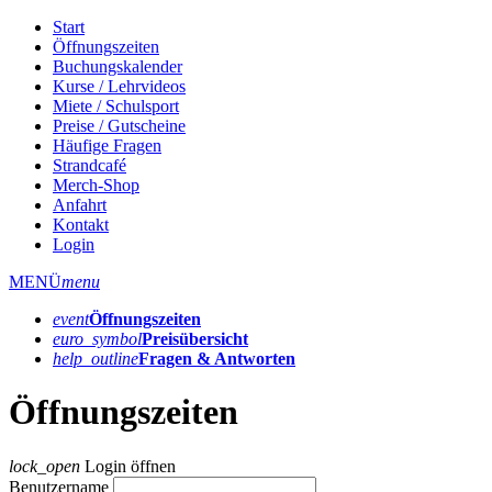
Start
Öffnungszeiten
Buchungskalender
Kurse / Lehrvideos
Miete / Schulsport
Preise / Gutscheine
Häufige Fragen
Strandcafé
Merch-Shop
Anfahrt
Kontakt
Login
MENÜ
menu
event
Öffnungs­zeiten
euro_symbol
Preis­übersicht
help_outline
Fragen & Antworten
Öffnungszeiten
lock_open
Login öffnen
Benutzername