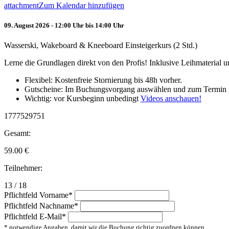
attachment
Zum Kalendar hinzufügen
09. August 2026 - 12:00 Uhr bis 14:00 Uhr
Wasserski, Wakeboard & Kneeboard Einsteigerkurs (2 Std.)
Lerne die Grundlagen direkt von den Profis! Inklusive Leihmaterial
Flexibel: Kostenfreie Stornierung bis 48h vorher.
Gutscheine: Im Buchungsvorgang auswählen und zum Termin 
Wichtig: vor Kursbeginn unbedingt
Videos anschauen!
1777529751
Gesamt:
59.00
€
Teilnehmer:
13 / 18
Pflichtfeld
Vorname
*
Pflichtfeld
Nachname
*
Pflichtfeld
E-Mail
*
* notwendige Angaben, damit wir die Buchung richtig zuordnen können