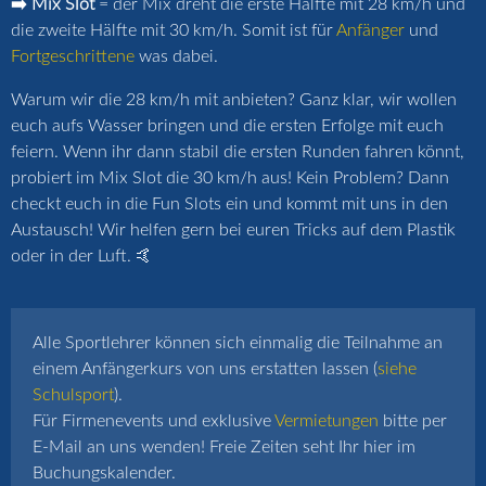
➡️ Mix Slot
= der Mix dreht die erste Hälfte mit 28 km/h und
die zweite Hälfte mit 30 km/h. Somit ist für
Anfänger
und
Fortgeschrittene
was dabei.
Warum wir die 28 km/h mit anbieten? Ganz klar, wir wollen
euch aufs Wasser bringen und die ersten Erfolge mit euch
feiern. Wenn ihr dann stabil die ersten Runden fahren könnt,
probiert im Mix Slot die 30 km/h aus! Kein Problem? Dann
checkt euch in die Fun Slots ein und kommt mit uns in den
Austausch! Wir helfen gern bei euren Tricks auf dem Plastik
oder in der Luft. 🤙
Alle Sportlehrer können sich einmalig die Teilnahme an
einem Anfängerkurs von uns erstatten lassen (
siehe
Schulsport
).
Für Firmenevents und exklusive
Vermietungen
bitte per
E-Mail an uns wenden! Freie Zeiten seht Ihr hier im
Buchungskalender.