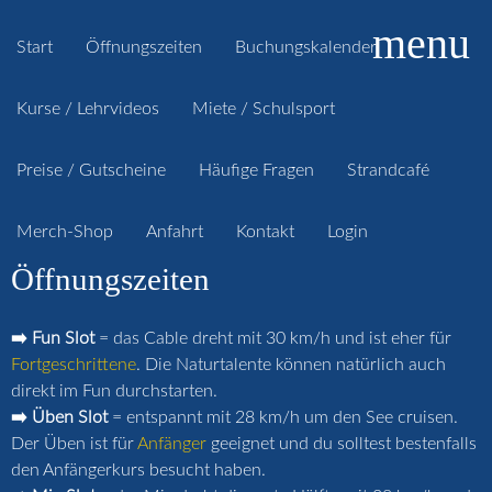
menu
Start
Öffnungszeiten
Buchungskalender
Kurse / Lehrvideos
Miete / Schulsport
Preise / Gutscheine
Häufige Fragen
Strandcafé
Merch-Shop
Anfahrt
Kontakt
Login
Öffnungszeiten
➡️ Fun Slot
= das Cable dreht mit 30 km/h und ist eher für
Fortgeschrittene
. Die Naturtalente können natürlich auch
direkt im Fun durchstarten.
➡️ Üben Slot
= entspannt mit 28 km/h um den See cruisen.
Der Üben ist für
Anfänger
geeignet und du solltest bestenfalls
den Anfängerkurs besucht haben.