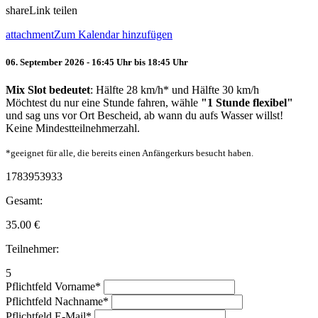
share
Link teilen
attachment
Zum Kalendar hinzufügen
06. September 2026 - 16:45 Uhr bis 18:45 Uhr
Mix Slot bedeutet
: Hälfte 28 km/h* und Hälfte 30 km/h
Möchtest du nur eine Stunde fahren, wähle
"1 Stunde flexibel"
und sag uns vor Ort Bescheid, ab wann du aufs Wasser willst!
Keine Mindestteilnehmerzahl.
*geeignet für alle, die bereits einen Anfängerkurs besucht haben.
1783953933
Gesamt:
35.00
€
Teilnehmer:
5
Pflichtfeld
Vorname
*
Pflichtfeld
Nachname
*
Pflichtfeld
E-Mail
*