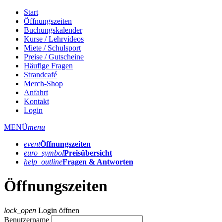
Start
Öffnungszeiten
Buchungskalender
Kurse / Lehrvideos
Miete / Schulsport
Preise / Gutscheine
Häufige Fragen
Strandcafé
Merch-Shop
Anfahrt
Kontakt
Login
MENÜ
menu
event
Öffnungs­zeiten
euro_symbol
Preis­übersicht
help_outline
Fragen & Antworten
Öffnungszeiten
lock_open
Login öffnen
Benutzername