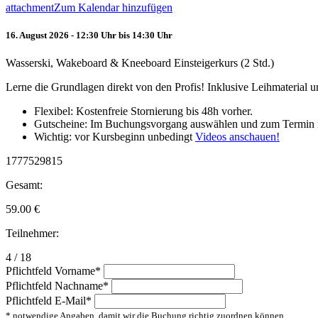
attachment
Zum Kalendar hinzufügen
16. August 2026 - 12:30 Uhr bis 14:30 Uhr
Wasserski, Wakeboard & Kneeboard Einsteigerkurs (2 Std.)
Lerne die Grundlagen direkt von den Profis! Inklusive Leihmaterial
Flexibel: Kostenfreie Stornierung bis 48h vorher.
Gutscheine: Im Buchungsvorgang auswählen und zum Termin 
Wichtig: vor Kursbeginn unbedingt
Videos anschauen!
1777529815
Gesamt:
59.00
€
Teilnehmer:
4 / 18
Pflichtfeld
Vorname
*
Pflichtfeld
Nachname
*
Pflichtfeld
E-Mail
*
* notwendige Angaben, damit wir die Buchung richtig zuordnen können