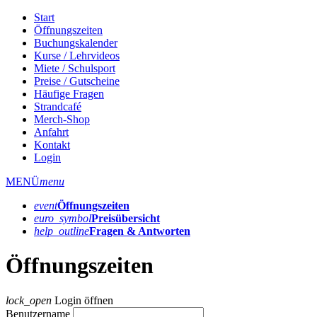
Start
Öffnungszeiten
Buchungskalender
Kurse / Lehrvideos
Miete / Schulsport
Preise / Gutscheine
Häufige Fragen
Strandcafé
Merch-Shop
Anfahrt
Kontakt
Login
MENÜ
menu
event
Öffnungs­zeiten
euro_symbol
Preis­übersicht
help_outline
Fragen & Antworten
Öffnungszeiten
lock_open
Login öffnen
Benutzername