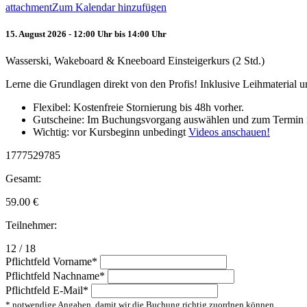
attachment
Zum Kalendar hinzufügen
15. August 2026 - 12:00 Uhr bis 14:00 Uhr
Wasserski, Wakeboard & Kneeboard Einsteigerkurs (2 Std.)
Lerne die Grundlagen direkt von den Profis! Inklusive Leihmaterial
Flexibel: Kostenfreie Stornierung bis 48h vorher.
Gutscheine: Im Buchungsvorgang auswählen und zum Termin 
Wichtig: vor Kursbeginn unbedingt
Videos anschauen!
1777529785
Gesamt:
59.00
€
Teilnehmer:
12 / 18
Pflichtfeld
Vorname
*
Pflichtfeld
Nachname
*
Pflichtfeld
E-Mail
*
* notwendige Angaben, damit wir die Buchung richtig zuordnen können