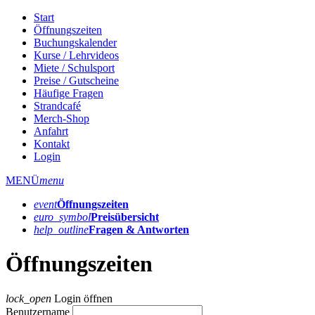
Start
Öffnungszeiten
Buchungskalender
Kurse / Lehrvideos
Miete / Schulsport
Preise / Gutscheine
Häufige Fragen
Strandcafé
Merch-Shop
Anfahrt
Kontakt
Login
MENÜ
menu
event
Öffnungs­zeiten
euro_symbol
Preis­übersicht
help_outline
Fragen & Antworten
Öffnungszeiten
lock_open
Login öffnen
Benutzername