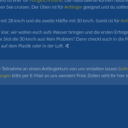
nd ist eher für
Fortgeschrittene
. Die Naturtalente können natürl
n See cruisen. Der Üben ist für
Anfänger
geeignet und du sollte
 mit 28 km/h und die zweite Hälfte mit 30 km/h. Somit ist für
Anf
lar, wir wollen euch aufs Wasser bringen und die ersten Erfolge 
x Slot die 30 km/h aus! Kein Problem? Dann checkt euch in die F
auf dem Plastik oder in der Luft. 🤙
e Teilnahme an einem Anfängerkurs von uns erstatten lassen (
sieh
ungen
bitte per E-Mail an uns wenden! Freie Zeiten seht Ihr hier