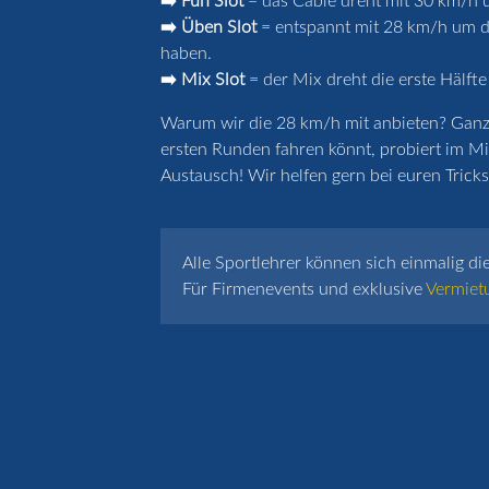
➡️ Fun Slot
= das Cable dreht mit 30 km/h u
➡️ Üben Slot
= entspannt mit 28 km/h um de
haben.
➡️ Mix Slot
= der Mix dreht die erste Hälfte
Warum wir die 28 km/h mit anbieten? Ganz k
ersten Runden fahren könnt, probiert im Mi
Austausch! Wir helfen gern bei euren Tricks 
Alle Sportlehrer können sich einmalig di
Für Firmenevents und exklusive
Vermiet