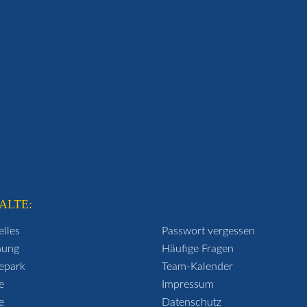
ALTE:
elles
Passwort vergessen
hung
Häufige Fragen
epark
Team-Kalender
e
Impressum
e
Datenschutz