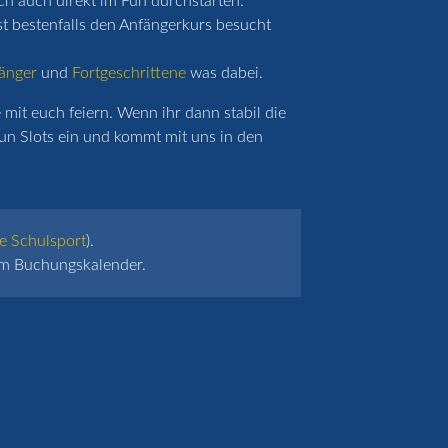
ich auch direkt im Fun durchstarten.
st bestenfalls den Anfängerkurs besucht
änger
und
Fortgeschrittene
was dabei.
mit euch feiern. Wenn ihr dann stabil die
un Slots ein und kommt mit uns in den
e Schulsport
).
 im Buchungskalender.