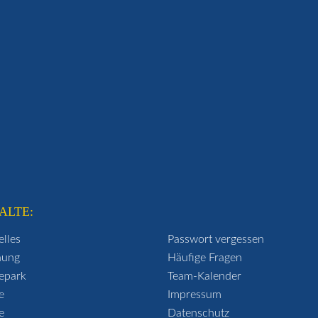
ALTE:
elles
Passwort vergessen
hung
Häufige Fragen
epark
Team-Kalender
e
Impressum
e
Datenschutz