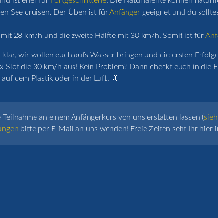
nd ist eher für
Fortgeschrittene
. Die Naturtalente können natürl
n See cruisen. Der Üben ist für
Anfänger
geeignet und du sollte
 mit 28 km/h und die zweite Hälfte mit 30 km/h. Somit ist für
Anf
lar, wir wollen euch aufs Wasser bringen und die ersten Erfolge 
x Slot die 30 km/h aus! Kein Problem? Dann checkt euch in die F
auf dem Plastik oder in der Luft. 🤙
e Teilnahme an einem Anfängerkurs von uns erstatten lassen (
sieh
ungen
bitte per E-Mail an uns wenden! Freie Zeiten seht Ihr hier