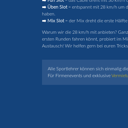
➡️ Fun Slot
= das Cable dreht mit 30 km/h u
➡️ Üben Slot
= entspannt mit 28 km/h um de
haben.
➡️ Mix Slot
= der Mix dreht die erste Hälfte
Warum wir die 28 km/h mit anbieten? Ganz k
ersten Runden fahren könnt, probiert im Mi
Austausch! Wir helfen gern bei euren Tricks 
Alle Sportlehrer können sich einmalig di
Für Firmenevents und exklusive
Vermiet