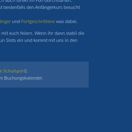
ich auch direkt im Fun durchstarten.
st bestenfalls den Anfängerkurs besucht
änger
und
Fortgeschrittene
was dabei.
mit euch feiern. Wenn ihr dann stabil die
un Slots ein und kommt mit uns in den
e Schulsport
).
 im Buchungskalender.