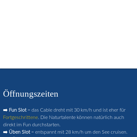
menu
Start
Öffnungszeiten
Buchungskalender
Kurse / Lehrvideos
Miete / Schulsport
Preise / Gutscheine
Häufige Fragen
Strandcafé
Merch-Shop
Anfahrt
Kontakt
Login
Öffnungszeiten
➡️ Fun Slot
= das Cable dreht mit 30 km/h und ist eher für
Fortgeschrittene
. Die Naturtalente können natürlich auch
direkt im Fun durchstarten.
➡️ Üben Slot
= entspannt mit 28 km/h um den See cruisen.