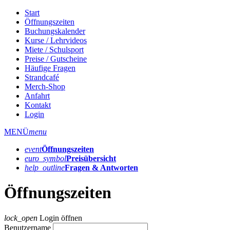
Start
Öffnungszeiten
Buchungskalender
Kurse / Lehrvideos
Miete / Schulsport
Preise / Gutscheine
Häufige Fragen
Strandcafé
Merch-Shop
Anfahrt
Kontakt
Login
MENÜ
menu
event
Öffnungs­zeiten
euro_symbol
Preis­übersicht
help_outline
Fragen & Antworten
Öffnungszeiten
lock_open
Login öffnen
Benutzername