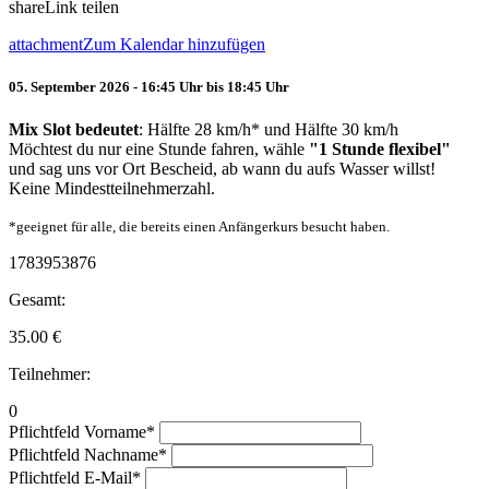
share
Link teilen
attachment
Zum Kalendar hinzufügen
05. September 2026 - 16:45 Uhr bis 18:45 Uhr
Mix Slot bedeutet
: Hälfte 28 km/h* und Hälfte 30 km/h
Möchtest du nur eine Stunde fahren, wähle
"1 Stunde flexibel"
und sag uns vor Ort Bescheid, ab wann du aufs Wasser willst!
Keine Mindestteilnehmerzahl.
*geeignet für alle, die bereits einen Anfängerkurs besucht haben.
1783953876
Gesamt:
35.00
€
Teilnehmer:
0
Pflichtfeld
Vorname
*
Pflichtfeld
Nachname
*
Pflichtfeld
E-Mail
*