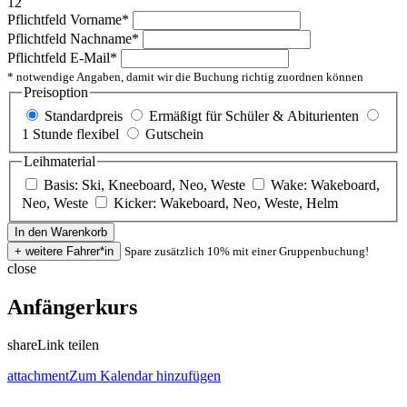
12
Pflichtfeld
Vorname
*
Pflichtfeld
Nachname
*
Pflichtfeld
E-Mail
*
* notwendige Angaben, damit wir die Buchung richtig zuordnen können
Preisoption
Standardpreis
Ermäßigt für Schüler & Abiturienten
1 Stunde flexibel
Gutschein
Leihmaterial
Basis: Ski, Kneeboard, Neo, Weste
Wake: Wakeboard,
Neo, Weste
Kicker: Wakeboard, Neo, Weste, Helm
Spare zusätzlich 10% mit einer Gruppenbuchung!
close
Anfängerkurs
share
Link teilen
attachment
Zum Kalendar hinzufügen