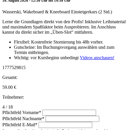
16. August 2026 - 12:30 Uhr bis 14:30 Uhr
Wasserski, Wakeboard & Kneeboard Einsteigerkurs (2 Std.)
Lerne die Grundlagen direkt von den Profis! Inklusive Leihmaterial
und maximalem Spaßfaktor beim Ausprobieren. Im Anschluss
kannst du direkt sicher im „Üben-Slot“ mitfahren.
Flexibel: Kostenfreie Stornierung bis 48h vorher.
Gutscheine: Im Buchungsvorgang auswählen und zum
Termin mitbringen.
Wichtig: vor Kursbeginn unbedingt
Videos anschauen!
1777529815
Gesamt:
59.00
€
Teilnehmer:
4 / 18
Pflichtfeld
Vorname
*
Pflichtfeld
Nachname
*
Pflichtfeld
E-Mail
*