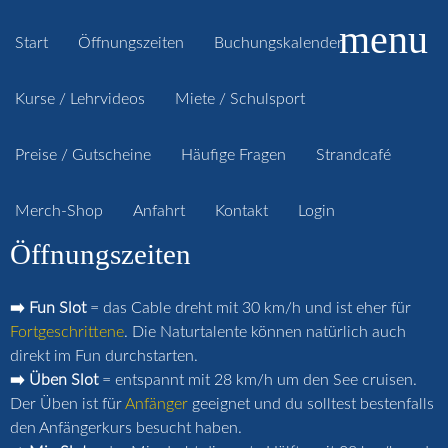
menu
Start
Öffnungszeiten
Buchungskalender
Kurse / Lehrvideos
Miete / Schulsport
Preise / Gutscheine
Häufige Fragen
Strandcafé
Merch-Shop
Anfahrt
Kontakt
Login
Öffnungszeiten
➡️ Fun Slot
= das Cable dreht mit 30 km/h und ist eher für
Fortgeschrittene
. Die Naturtalente können natürlich auch
direkt im Fun durchstarten.
➡️ Üben Slot
= entspannt mit 28 km/h um den See cruisen.
Der Üben ist für
Anfänger
geeignet und du solltest bestenfalls
den Anfängerkurs besucht haben.