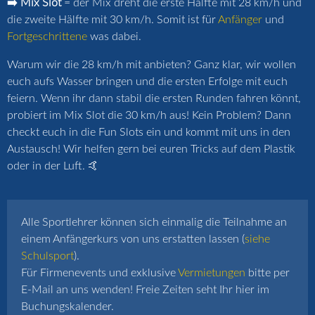
➡️ Mix Slot
= der Mix dreht die erste Hälfte mit 28 km/h und
die zweite Hälfte mit 30 km/h. Somit ist für
Anfänger
und
Fortgeschrittene
was dabei.
Warum wir die 28 km/h mit anbieten? Ganz klar, wir wollen
euch aufs Wasser bringen und die ersten Erfolge mit euch
feiern. Wenn ihr dann stabil die ersten Runden fahren könnt,
probiert im Mix Slot die 30 km/h aus! Kein Problem? Dann
checkt euch in die Fun Slots ein und kommt mit uns in den
Austausch! Wir helfen gern bei euren Tricks auf dem Plastik
oder in der Luft. 🤙
Alle Sportlehrer können sich einmalig die Teilnahme an
einem Anfängerkurs von uns erstatten lassen (
siehe
Schulsport
).
Für Firmenevents und exklusive
Vermietungen
bitte per
E-Mail an uns wenden! Freie Zeiten seht Ihr hier im
Buchungskalender.