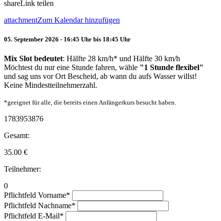
share
Link teilen
attachment
Zum Kalendar hinzufügen
05. September 2026 - 16:45 Uhr bis 18:45 Uhr
Mix Slot bedeutet
: Hälfte 28 km/h* und Hälfte 30 km/h
Möchtest du nur eine Stunde fahren, wähle
"1 Stunde flexibel"
und sag uns vor Ort Bescheid, ab wann du aufs Wasser willst!
Keine Mindestteilnehmerzahl.
*geeignet für alle, die bereits einen Anfängerkurs besucht haben.
1783953876
Gesamt:
35.00
€
Teilnehmer:
0
Pflichtfeld
Vorname
*
Pflichtfeld
Nachname
*
Pflichtfeld
E-Mail
*