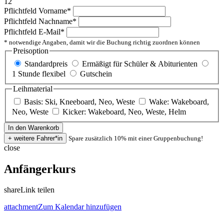
12
Pflichtfeld
Vorname
*
Pflichtfeld
Nachname
*
Pflichtfeld
E-Mail
*
* notwendige Angaben, damit wir die Buchung richtig zuordnen können
Preisoption
Standardpreis
Ermäßigt für Schüler & Abiturienten
1 Stunde flexibel
Gutschein
Leihmaterial
Basis: Ski, Kneeboard, Neo, Weste
Wake: Wakeboard,
Neo, Weste
Kicker: Wakeboard, Neo, Weste, Helm
Spare zusätzlich 10% mit einer Gruppenbuchung!
close
Anfängerkurs
share
Link teilen
attachment
Zum Kalendar hinzufügen