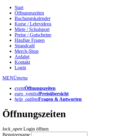
Start
Öffnungszeiten
Buchungskalender
Kurse / Lehrvideos
Miete / Schulsport
Preise / Gutscheine
Häufige Fragen
Strandcafé
Merch-Shop
Anfahrt
Kontakt
Login
MENÜ
menu
event
Öffnungs­zeiten
euro_symbol
Preis­übersicht
help_outline
Fragen & Antworten
Öffnungszeiten
lock_open
Login öffnen
Benutzername