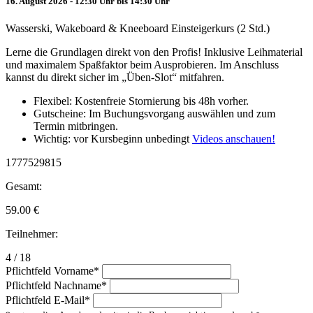
16. August 2026 - 12:30 Uhr bis 14:30 Uhr
Wasserski, Wakeboard & Kneeboard Einsteigerkurs (2 Std.)
Lerne die Grundlagen direkt von den Profis! Inklusive Leihmaterial
und maximalem Spaßfaktor beim Ausprobieren. Im Anschluss
kannst du direkt sicher im „Üben-Slot“ mitfahren.
Flexibel: Kostenfreie Stornierung bis 48h vorher.
Gutscheine: Im Buchungsvorgang auswählen und zum
Termin mitbringen.
Wichtig: vor Kursbeginn unbedingt
Videos anschauen!
1777529815
Gesamt:
59.00
€
Teilnehmer:
4 / 18
Pflichtfeld
Vorname
*
Pflichtfeld
Nachname
*
Pflichtfeld
E-Mail
*