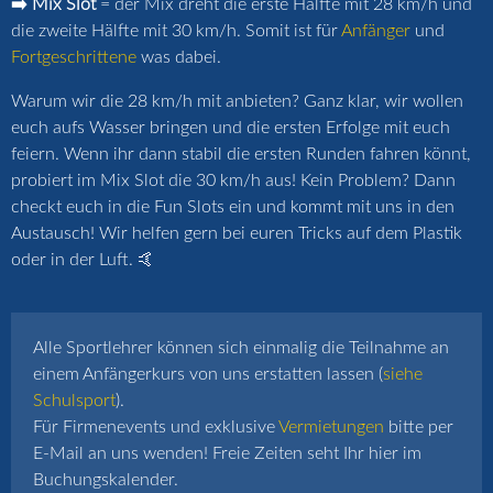
➡️ Mix Slot
= der Mix dreht die erste Hälfte mit 28 km/h und
die zweite Hälfte mit 30 km/h. Somit ist für
Anfänger
und
Fortgeschrittene
was dabei.
Warum wir die 28 km/h mit anbieten? Ganz klar, wir wollen
euch aufs Wasser bringen und die ersten Erfolge mit euch
feiern. Wenn ihr dann stabil die ersten Runden fahren könnt,
probiert im Mix Slot die 30 km/h aus! Kein Problem? Dann
checkt euch in die Fun Slots ein und kommt mit uns in den
Austausch! Wir helfen gern bei euren Tricks auf dem Plastik
oder in der Luft. 🤙
Alle Sportlehrer können sich einmalig die Teilnahme an
einem Anfängerkurs von uns erstatten lassen (
siehe
Schulsport
).
Für Firmenevents und exklusive
Vermietungen
bitte per
E-Mail an uns wenden! Freie Zeiten seht Ihr hier im
Buchungskalender.