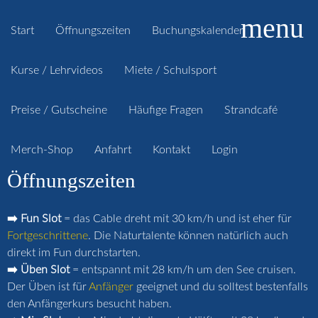
menu
Start
Öffnungszeiten
Buchungskalender
Kurse / Lehrvideos
Miete / Schulsport
Preise / Gutscheine
Häufige Fragen
Strandcafé
Merch-Shop
Anfahrt
Kontakt
Login
Öffnungszeiten
➡️ Fun Slot
= das Cable dreht mit 30 km/h und ist eher für
Fortgeschrittene
. Die Naturtalente können natürlich auch
direkt im Fun durchstarten.
➡️ Üben Slot
= entspannt mit 28 km/h um den See cruisen.
Der Üben ist für
Anfänger
geeignet und du solltest bestenfalls
den Anfängerkurs besucht haben.