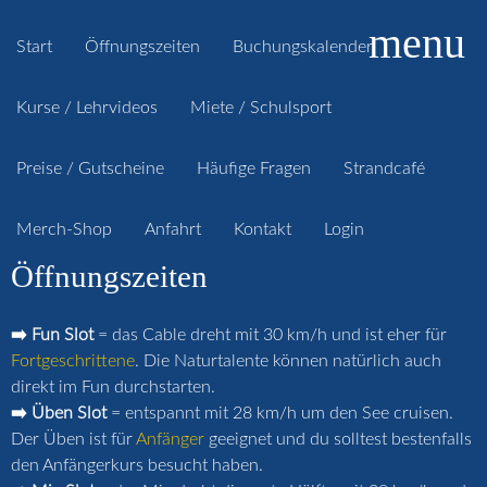
menu
Start
Öffnungszeiten
Buchungskalender
Kurse / Lehrvideos
Miete / Schulsport
Preise / Gutscheine
Häufige Fragen
Strandcafé
Merch-Shop
Anfahrt
Kontakt
Login
Öffnungszeiten
➡️ Fun Slot
= das Cable dreht mit 30 km/h und ist eher für
Fortgeschrittene
. Die Naturtalente können natürlich auch
direkt im Fun durchstarten.
➡️ Üben Slot
= entspannt mit 28 km/h um den See cruisen.
Der Üben ist für
Anfänger
geeignet und du solltest bestenfalls
den Anfängerkurs besucht haben.