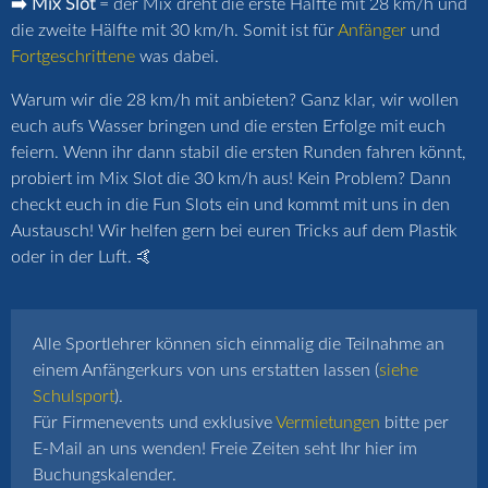
➡️ Mix Slot
= der Mix dreht die erste Hälfte mit 28 km/h und
die zweite Hälfte mit 30 km/h. Somit ist für
Anfänger
und
Fortgeschrittene
was dabei.
Warum wir die 28 km/h mit anbieten? Ganz klar, wir wollen
euch aufs Wasser bringen und die ersten Erfolge mit euch
feiern. Wenn ihr dann stabil die ersten Runden fahren könnt,
probiert im Mix Slot die 30 km/h aus! Kein Problem? Dann
checkt euch in die Fun Slots ein und kommt mit uns in den
Austausch! Wir helfen gern bei euren Tricks auf dem Plastik
oder in der Luft. 🤙
Alle Sportlehrer können sich einmalig die Teilnahme an
einem Anfängerkurs von uns erstatten lassen (
siehe
Schulsport
).
Für Firmenevents und exklusive
Vermietungen
bitte per
E-Mail an uns wenden! Freie Zeiten seht Ihr hier im
Buchungskalender.