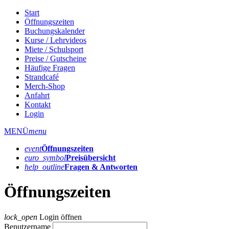
Start
Öffnungszeiten
Buchungskalender
Kurse / Lehrvideos
Miete / Schulsport
Preise / Gutscheine
Häufige Fragen
Strandcafé
Merch-Shop
Anfahrt
Kontakt
Login
MENÜ
menu
event
Öffnungs­zeiten
euro_symbol
Preis­übersicht
help_outline
Fragen & Antworten
Öffnungszeiten
lock_open
Login öffnen
Benutzername