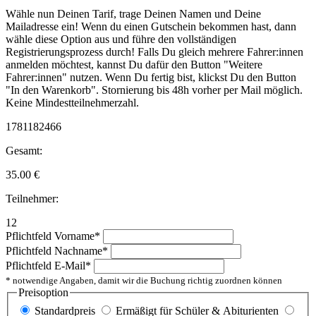
Wähle nun Deinen Tarif, trage Deinen Namen und Deine
Mailadresse ein! Wenn du einen Gutschein bekommen hast, dann
wähle diese Option aus und führe den vollständigen
Registrierungsprozess durch! Falls Du gleich mehrere Fahrer:innen
anmelden möchtest, kannst Du dafür den Button "Weitere
Fahrer:innen" nutzen. Wenn Du fertig bist, klickst Du den Button
"In den Warenkorb". Stornierung bis 48h vorher per Mail möglich.
Keine Mindestteilnehmerzahl.
1781182466
Gesamt:
35.00
€
Teilnehmer:
12
Pflichtfeld
Vorname
*
Pflichtfeld
Nachname
*
Pflichtfeld
E-Mail
*
* notwendige Angaben, damit wir die Buchung richtig zuordnen können
Preisoption
Standardpreis
Ermäßigt für Schüler & Abiturienten