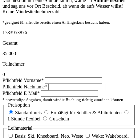
Möchtest du nur eine Stunde fahren, wähle
"1 Stunde flexibel"
und sag uns vor Ort Bescheid, ab wann du aufs Wasser willst!
Keine Mindestteilnehmerzahl.
*geeignet für alle, die bereits einen Anfängerkurs besucht haben.
1783953876
Gesamt:
35.00
€
Teilnehmer:
0
Pflichtfeld
Vorname
*
Pflichtfeld
Nachname
*
Pflichtfeld
E-Mail
*
* notwendige Angaben, damit wir die Buchung richtig zuordnen können
Preisoption
Standardpreis
Ermäßigt für Schüler & Abiturienten
1 Stunde flexibel
Gutschein
Leihmaterial
Basis: Ski, Kneeboard, Neo, Weste
Wake: Wakeboard,