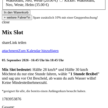
Wakeboard, Neo, Weste (20.00 €)
Kicker: Wakeboard,
Neo, Weste, Helm (35.00 €)
Spare zusätzlich 10% mit einer Gruppenbuchung!
close
Mix Slot
share
Link teilen
attachment
Zum Kalendar hinzufügen
05. September 2026 - 16:45 Uhr bis 18:45 Uhr
Mix Slot bedeutet
: Hälfte 28 km/h* und Hälfte 30 km/h
Möchtest du nur eine Stunde fahren, wähle
"1 Stunde flexibel"
und sag uns vor Ort Bescheid, ab wann du aufs Wasser willst!
Keine Mindestteilnehmerzahl.
*geeignet für alle, die bereits einen Anfängerkurs besucht haben.
1783953876
Gesamt: