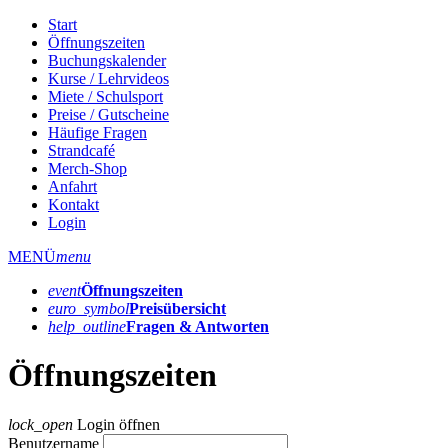
Start
Öffnungszeiten
Buchungskalender
Kurse / Lehrvideos
Miete / Schulsport
Preise / Gutscheine
Häufige Fragen
Strandcafé
Merch-Shop
Anfahrt
Kontakt
Login
MENÜ
menu
event
Öffnungs­zeiten
euro_symbol
Preis­übersicht
help_outline
Fragen & Antworten
Öffnungszeiten
lock_open
Login öffnen
Benutzername