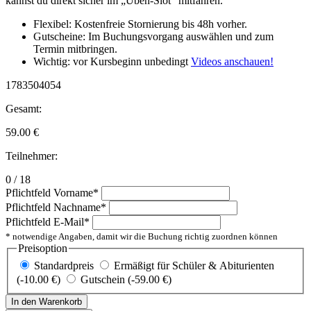
kannst du direkt sicher im „Üben-Slot“ mitfahren.
Flexibel: Kostenfreie Stornierung bis 48h vorher.
Gutscheine: Im Buchungsvorgang auswählen und zum
Termin mitbringen.
Wichtig: vor Kursbeginn unbedingt
Videos anschauen!
1783504054
Gesamt:
59.00
€
Teilnehmer:
0 / 18
Pflichtfeld
Vorname
*
Pflichtfeld
Nachname
*
Pflichtfeld
E-Mail
*
* notwendige Angaben, damit wir die Buchung richtig zuordnen können
Preisoption
Standardpreis
Ermäßigt für Schüler & Abiturienten
(-10.00 €)
Gutschein (-59.00 €)