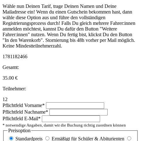
Wähle nun Deinen Tarif, trage Deinen Namen und Deine
Mailadresse ein! Wenn du einen Gutschein bekommen hast, dann
wähle diese Option aus und führe den vollständigen
Registrierungsprozess durch! Falls Du gleich mehrere Fahrer:innen
anmelden möchtest, kannst Du dafür den Button "Weitere
Fahrer:innen" nutzen. Wenn Du fertig bist, klickst Du den Button
"In den Warenkorb". Stornierung bis 48h vorher per Mail möglich.
Keine Mindestteilnehmerzahl.
1781182466
Gesamt:
35.00
€
Teilnehmer:
12
Pflichtfeld
Vorname
*
Pflichtfeld
Nachname
*
Pflichtfeld
E-Mail
*
* notwendige Angaben, damit wir die Buchung richtig zuordnen können
Preisoption
Standardpreis
Ermäßigt für Schüler & Abiturienten