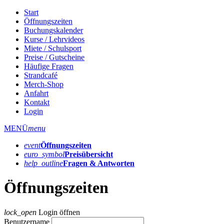
Start
Öffnungszeiten
Buchungskalender
Kurse / Lehrvideos
Miete / Schulsport
Preise / Gutscheine
Häufige Fragen
Strandcafé
Merch-Shop
Anfahrt
Kontakt
Login
MENÜ
menu
event
Öffnungs­zeiten
euro_symbol
Preis­übersicht
help_outline
Fragen & Antworten
Öffnungszeiten
lock_open
Login öffnen
Benutzername