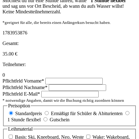
Möchtest du nur eine Stunde fahren, wähle
"1 Stunde flexibel"
und sag uns vor Ort Bescheid, ab wann du aufs Wasser willst!
Keine Mindestteilnehmerzahl.
*geeignet für alle, die bereits einen Anfängerkurs besucht haben.
1783953876
Gesamt:
35.00
€
Teilnehmer:
0
Pflichtfeld
Vorname
*
Pflichtfeld
Nachname
*
Pflichtfeld
E-Mail
*
* notwendige Angaben, damit wir die Buchung richtig zuordnen können
Preisoption
Standardpreis
Ermäßigt für Schüler & Abiturienten
1 Stunde flexibel
Gutschein
Leihmaterial
Basis: Ski, Kneeboard, Neo, Weste
Wake: Wakeboard,