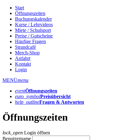
Start
Öffnungszeiten
Buchungskalender
Kurse / Lehrvideos
Miete / Schulsport
Preise / Gutscheine
Häufige Fragen
Strandcafé
Merch-Shop
Anfahrt
Kontakt
Login
MENÜ
menu
event
Öffnungs­zeiten
euro_symbol
Preis­übersicht
help_outline
Fragen & Antworten
Öffnungszeiten
lock_open
Login öffnen
Benutzername