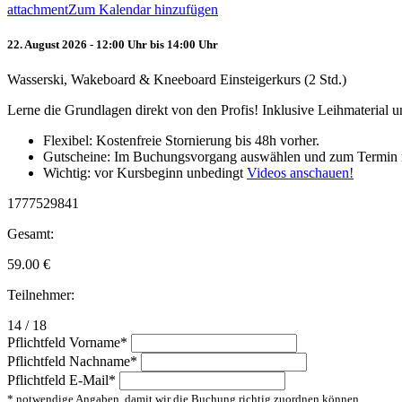
attachment
Zum Kalendar hinzufügen
22. August 2026 - 12:00 Uhr bis 14:00 Uhr
Wasserski, Wakeboard & Kneeboard Einsteigerkurs (2 Std.)
Lerne die Grundlagen direkt von den Profis! Inklusive Leihmaterial
Flexibel: Kostenfreie Stornierung bis 48h vorher.
Gutscheine: Im Buchungsvorgang auswählen und zum Termin 
Wichtig: vor Kursbeginn unbedingt
Videos anschauen!
1777529841
Gesamt:
59.00
€
Teilnehmer:
14 / 18
Pflichtfeld
Vorname
*
Pflichtfeld
Nachname
*
Pflichtfeld
E-Mail
*
* notwendige Angaben, damit wir die Buchung richtig zuordnen können