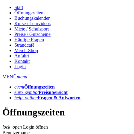
Start
Öffnungszeiten
Buchungskalender
Kurse / Lehrvideos
Miete / Schulsport
Preise / Gutscheine
Häufige Fragen
Strandcafé
Merch-Shop
Anfahrt
Kontakt
Login
MENÜ
menu
event
Öffnungs­zeiten
euro_symbol
Preis­übersicht
help_outline
Fragen & Antworten
Öffnungszeiten
lock_open
Login öffnen
Benutzername