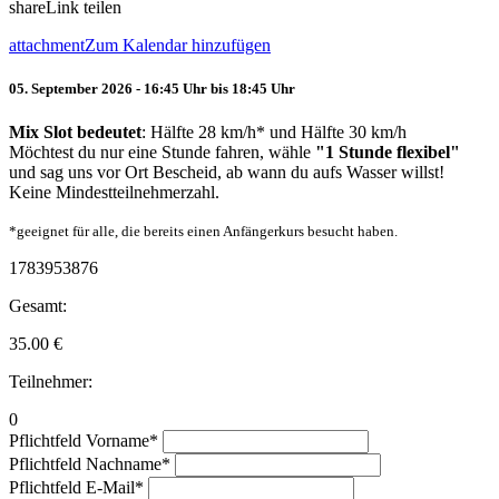
share
Link teilen
attachment
Zum Kalendar hinzufügen
05. September 2026 - 16:45 Uhr bis 18:45 Uhr
Mix Slot bedeutet
: Hälfte 28 km/h* und Hälfte 30 km/h
Möchtest du nur eine Stunde fahren, wähle
"1 Stunde flexibel"
und sag uns vor Ort Bescheid, ab wann du aufs Wasser willst!
Keine Mindestteilnehmerzahl.
*geeignet für alle, die bereits einen Anfängerkurs besucht haben.
1783953876
Gesamt:
35.00
€
Teilnehmer:
0
Pflichtfeld
Vorname
*
Pflichtfeld
Nachname
*
Pflichtfeld
E-Mail
*