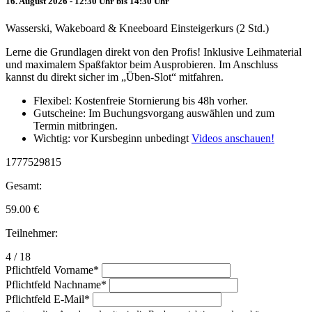
16. August 2026 - 12:30 Uhr bis 14:30 Uhr
Wasserski, Wakeboard & Kneeboard Einsteigerkurs (2 Std.)
Lerne die Grundlagen direkt von den Profis! Inklusive Leihmaterial
und maximalem Spaßfaktor beim Ausprobieren. Im Anschluss
kannst du direkt sicher im „Üben-Slot“ mitfahren.
Flexibel: Kostenfreie Stornierung bis 48h vorher.
Gutscheine: Im Buchungsvorgang auswählen und zum
Termin mitbringen.
Wichtig: vor Kursbeginn unbedingt
Videos anschauen!
1777529815
Gesamt:
59.00
€
Teilnehmer:
4 / 18
Pflichtfeld
Vorname
*
Pflichtfeld
Nachname
*
Pflichtfeld
E-Mail
*