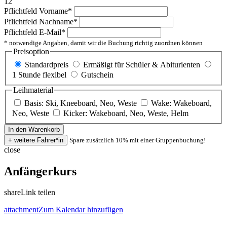
12
Pflichtfeld
Vorname
*
Pflichtfeld
Nachname
*
Pflichtfeld
E-Mail
*
* notwendige Angaben, damit wir die Buchung richtig zuordnen können
Preisoption
Standardpreis
Ermäßigt für Schüler & Abiturienten
1 Stunde flexibel
Gutschein
Leihmaterial
Basis: Ski, Kneeboard, Neo, Weste
Wake: Wakeboard,
Neo, Weste
Kicker: Wakeboard, Neo, Weste, Helm
Spare zusätzlich 10% mit einer Gruppenbuchung!
close
Anfängerkurs
share
Link teilen
attachment
Zum Kalendar hinzufügen