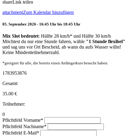
share
Link teilen
attachment
Zum Kalendar hinzufügen
05. September 2026 - 16:45 Uhr bis 18:45 Uhr
Mix Slot bedeutet
: Hälfte 28 km/h* und Hälfte 30 km/h
Möchtest du nur eine Stunde fahren, wähle
"1 Stunde flexibel"
und sag uns vor Ort Bescheid, ab wann du aufs Wasser willst!
Keine Mindestteilnehmerzahl.
*geeignet für alle, die bereits einen Anfängerkurs besucht haben.
1783953876
Gesamt:
35.00
€
Teilnehmer:
0
Pflichtfeld
Vorname
*
Pflichtfeld
Nachname
*
Pflichtfeld
E-Mail
*