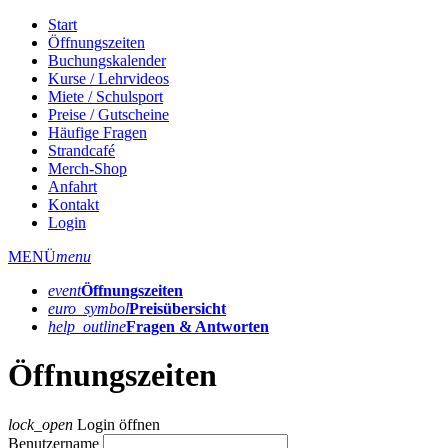
Start
Öffnungszeiten
Buchungskalender
Kurse / Lehrvideos
Miete / Schulsport
Preise / Gutscheine
Häufige Fragen
Strandcafé
Merch-Shop
Anfahrt
Kontakt
Login
MENÜ
menu
event
Öffnungs­zeiten
euro_symbol
Preis­übersicht
help_outline
Fragen & Antworten
Öffnungszeiten
lock_open
Login öffnen
Benutzername