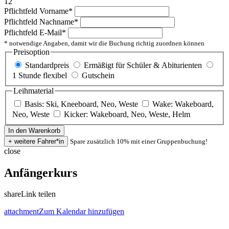
12
Pflichtfeld
Vorname
*
Pflichtfeld
Nachname
*
Pflichtfeld
E-Mail
*
* notwendige Angaben, damit wir die Buchung richtig zuordnen können
Preisoption
Standardpreis
Ermäßigt für Schüler & Abiturienten
1 Stunde flexibel
Gutschein
Leihmaterial
Basis: Ski, Kneeboard, Neo, Weste
Wake: Wakeboard,
Neo, Weste
Kicker: Wakeboard, Neo, Weste, Helm
Spare zusätzlich 10% mit einer Gruppenbuchung!
close
Anfängerkurs
share
Link teilen
attachment
Zum Kalendar hinzufügen