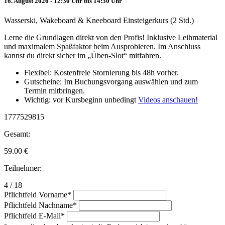
16. August 2026 - 12:30 Uhr bis 14:30 Uhr
Wasserski, Wakeboard & Kneeboard Einsteigerkurs (2 Std.)
Lerne die Grundlagen direkt von den Profis! Inklusive Leihmaterial
und maximalem Spaßfaktor beim Ausprobieren. Im Anschluss
kannst du direkt sicher im „Üben-Slot“ mitfahren.
Flexibel: Kostenfreie Stornierung bis 48h vorher.
Gutscheine: Im Buchungsvorgang auswählen und zum
Termin mitbringen.
Wichtig: vor Kursbeginn unbedingt
Videos anschauen!
1777529815
Gesamt:
59.00
€
Teilnehmer:
4 / 18
Pflichtfeld
Vorname
*
Pflichtfeld
Nachname
*
Pflichtfeld
E-Mail
*