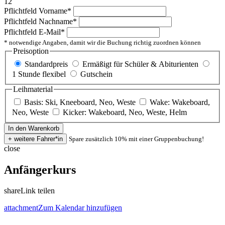
12
Pflichtfeld
Vorname
*
Pflichtfeld
Nachname
*
Pflichtfeld
E-Mail
*
* notwendige Angaben, damit wir die Buchung richtig zuordnen können
Preisoption
Standardpreis
Ermäßigt für Schüler & Abiturienten
1 Stunde flexibel
Gutschein
Leihmaterial
Basis: Ski, Kneeboard, Neo, Weste
Wake: Wakeboard,
Neo, Weste
Kicker: Wakeboard, Neo, Weste, Helm
Spare zusätzlich 10% mit einer Gruppenbuchung!
close
Anfängerkurs
share
Link teilen
attachment
Zum Kalendar hinzufügen