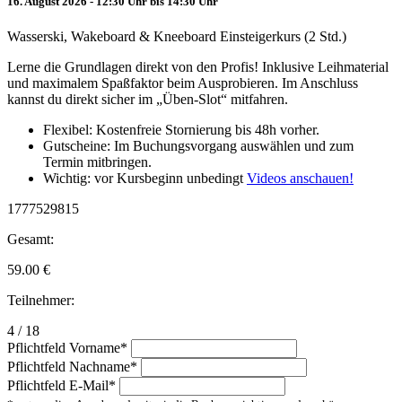
16. August 2026 - 12:30 Uhr bis 14:30 Uhr
Wasserski, Wakeboard & Kneeboard Einsteigerkurs (2 Std.)
Lerne die Grundlagen direkt von den Profis! Inklusive Leihmaterial
und maximalem Spaßfaktor beim Ausprobieren. Im Anschluss
kannst du direkt sicher im „Üben-Slot“ mitfahren.
Flexibel: Kostenfreie Stornierung bis 48h vorher.
Gutscheine: Im Buchungsvorgang auswählen und zum
Termin mitbringen.
Wichtig: vor Kursbeginn unbedingt
Videos anschauen!
1777529815
Gesamt:
59.00
€
Teilnehmer:
4 / 18
Pflichtfeld
Vorname
*
Pflichtfeld
Nachname
*
Pflichtfeld
E-Mail
*