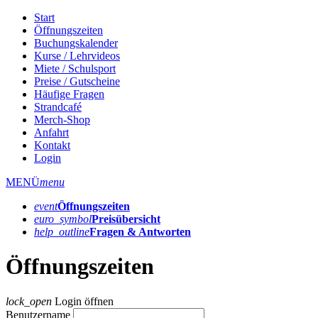
Start
Öffnungszeiten
Buchungskalender
Kurse / Lehrvideos
Miete / Schulsport
Preise / Gutscheine
Häufige Fragen
Strandcafé
Merch-Shop
Anfahrt
Kontakt
Login
MENÜ
menu
event
Öffnungs­zeiten
euro_symbol
Preis­übersicht
help_outline
Fragen & Antworten
Öffnungszeiten
lock_open
Login öffnen
Benutzername