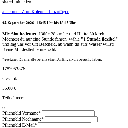
share
Link teilen
attachment
Zum Kalendar hinzufügen
05. September 2026 - 16:45 Uhr bis 18:45 Uhr
Mix Slot bedeutet
: Hälfte 28 km/h* und Hälfte 30 km/h
Möchtest du nur eine Stunde fahren, wähle
"1 Stunde flexibel"
und sag uns vor Ort Bescheid, ab wann du aufs Wasser willst!
Keine Mindestteilnehmerzahl.
*geeignet für alle, die bereits einen Anfängerkurs besucht haben.
1783953876
Gesamt:
35.00
€
Teilnehmer:
0
Pflichtfeld
Vorname
*
Pflichtfeld
Nachname
*
Pflichtfeld
E-Mail
*