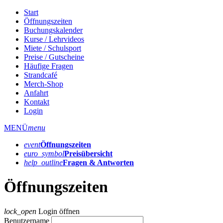
Start
Öffnungszeiten
Buchungskalender
Kurse / Lehrvideos
Miete / Schulsport
Preise / Gutscheine
Häufige Fragen
Strandcafé
Merch-Shop
Anfahrt
Kontakt
Login
MENÜ
menu
event
Öffnungs­zeiten
euro_symbol
Preis­übersicht
help_outline
Fragen & Antworten
Öffnungszeiten
lock_open
Login öffnen
Benutzername