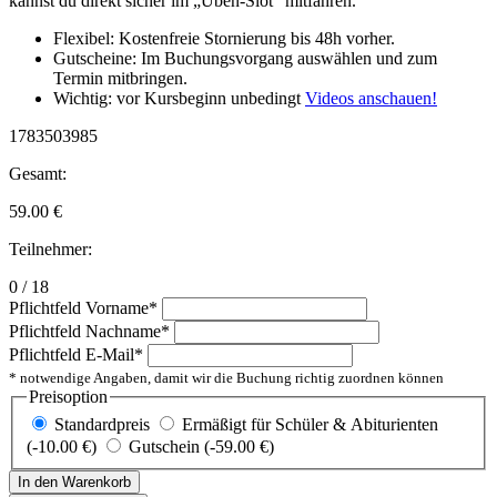
kannst du direkt sicher im „Üben-Slot“ mitfahren.
Flexibel: Kostenfreie Stornierung bis 48h vorher.
Gutscheine: Im Buchungsvorgang auswählen und zum
Termin mitbringen.
Wichtig: vor Kursbeginn unbedingt
Videos anschauen!
1783503985
Gesamt:
59.00
€
Teilnehmer:
0 / 18
Pflichtfeld
Vorname
*
Pflichtfeld
Nachname
*
Pflichtfeld
E-Mail
*
* notwendige Angaben, damit wir die Buchung richtig zuordnen können
Preisoption
Standardpreis
Ermäßigt für Schüler & Abiturienten
(-10.00 €)
Gutschein (-59.00 €)