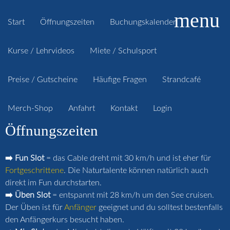
menu
Start
Öffnungszeiten
Buchungskalender
Kurse / Lehrvideos
Miete / Schulsport
Preise / Gutscheine
Häufige Fragen
Strandcafé
Merch-Shop
Anfahrt
Kontakt
Login
Öffnungszeiten
➡️ Fun Slot
= das Cable dreht mit 30 km/h und ist eher für
Fortgeschrittene
. Die Naturtalente können natürlich auch
direkt im Fun durchstarten.
➡️ Üben Slot
= entspannt mit 28 km/h um den See cruisen.
Der Üben ist für
Anfänger
geeignet und du solltest bestenfalls
den Anfängerkurs besucht haben.