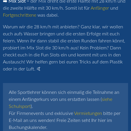
➡️ Mix Slot
= der Mix dreht die erste Hälfte mit 28 km/h und
die zweite Hälfte mit 30 km/h. Somit ist für
Anfänger
und
Fortgeschrittene
was dabei.
Warum wir die 28 km/h mit anbieten? Ganz klar, wir wollen
euch aufs Wasser bringen und die ersten Erfolge mit euch
feiern. Wenn ihr dann stabil die ersten Runden fahren könnt,
probiert im Mix Slot die 30 km/h aus! Kein Problem? Dann
checkt euch in die Fun Slots ein und kommt mit uns in den
Austausch! Wir helfen gern bei euren Tricks auf dem Plastik
oder in der Luft. 🤙
Alle Sportlehrer können sich einmalig die Teilnahme an
einem Anfängerkurs von uns erstatten lassen (
siehe
Schulsport
).
Für Firmenevents und exklusive
Vermietungen
bitte per
E-Mail an uns wenden! Freie Zeiten seht Ihr hier im
Buchungskalender.