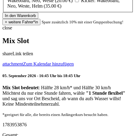
Wakeboard, Neo, Weste (20.00 €)
Kicker: Wakeboard,
Neo, Weste, Helm (35.00 €)
Spare zusätzlich 10% mit einer Gruppenbuchung!
close
Mix Slot
share
Link teilen
attachment
Zum Kalendar hinzufügen
05. September 2026 - 16:45 Uhr bis 18:45 Uhr
Mix Slot bedeutet
: Hälfte 28 km/h* und Hälfte 30 km/h
Möchtest du nur eine Stunde fahren, wähle
"1 Stunde flexibel"
und sag uns vor Ort Bescheid, ab wann du aufs Wasser willst!
Keine Mindestteilnehmerzahl.
*geeignet für alle, die bereits einen Anfängerkurs besucht haben.
1783953876
Gesamt: