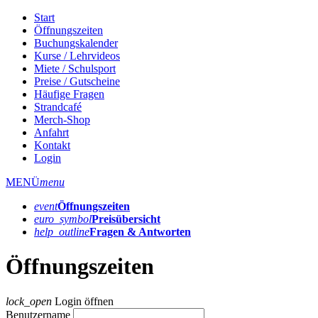
Start
Öffnungszeiten
Buchungskalender
Kurse / Lehrvideos
Miete / Schulsport
Preise / Gutscheine
Häufige Fragen
Strandcafé
Merch-Shop
Anfahrt
Kontakt
Login
MENÜ
menu
event
Öffnungs­zeiten
euro_symbol
Preis­übersicht
help_outline
Fragen & Antworten
Öffnungszeiten
lock_open
Login öffnen
Benutzername