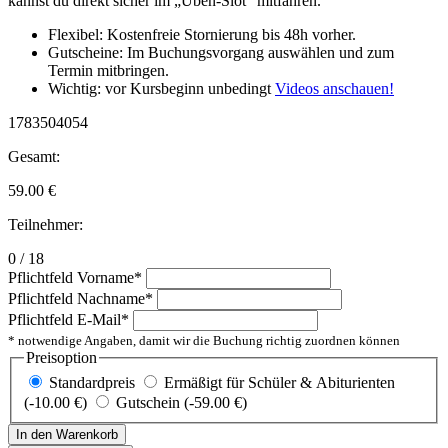
kannst du direkt sicher im „Üben-Slot“ mitfahren.
Flexibel: Kostenfreie Stornierung bis 48h vorher.
Gutscheine: Im Buchungsvorgang auswählen und zum
Termin mitbringen.
Wichtig: vor Kursbeginn unbedingt
Videos anschauen!
1783504054
Gesamt:
59.00
€
Teilnehmer:
0 / 18
Pflichtfeld
Vorname
*
Pflichtfeld
Nachname
*
Pflichtfeld
E-Mail
*
* notwendige Angaben, damit wir die Buchung richtig zuordnen können
Preisoption
Standardpreis
Ermäßigt für Schüler & Abiturienten
(-10.00 €)
Gutschein (-59.00 €)