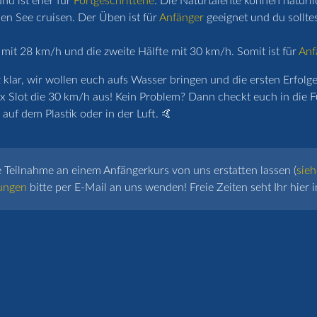
nd ist eher für
Fortgeschrittene
. Die Naturtalente können natürl
n See cruisen. Der Üben ist für
Anfänger
geeignet und du sollte
 mit 28 km/h und die zweite Hälfte mit 30 km/h. Somit ist für
Anf
lar, wir wollen euch aufs Wasser bringen und die ersten Erfolge 
x Slot die 30 km/h aus! Kein Problem? Dann checkt euch in die F
auf dem Plastik oder in der Luft. 🤙
e Teilnahme an einem Anfängerkurs von uns erstatten lassen (
sieh
ungen
bitte per E-Mail an uns wenden! Freie Zeiten seht Ihr hier