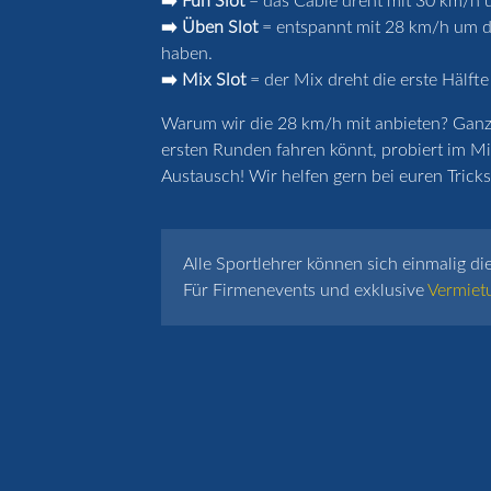
➡️ Fun Slot
= das Cable dreht mit 30 km/h u
➡️ Üben Slot
= entspannt mit 28 km/h um de
haben.
➡️ Mix Slot
= der Mix dreht die erste Hälfte
Warum wir die 28 km/h mit anbieten? Ganz k
ersten Runden fahren könnt, probiert im Mi
Austausch! Wir helfen gern bei euren Tricks 
Alle Sportlehrer können sich einmalig di
Für Firmenevents und exklusive
Vermiet