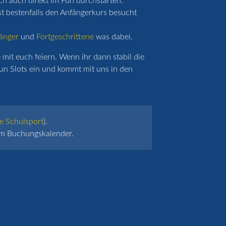
ich auch direkt im Fun durchstarten.
st bestenfalls den Anfängerkurs besucht
änger
und
Fortgeschrittene
was dabei.
mit euch feiern. Wenn ihr dann stabil die
un Slots ein und kommt mit uns in den
e Schulsport
).
 im Buchungskalender.