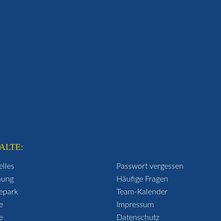
ALTE:
elles
Passwort vergessen
hung
Häufige Fragen
epark
Team-Kalender
e
Impressum
e
Datenschutz