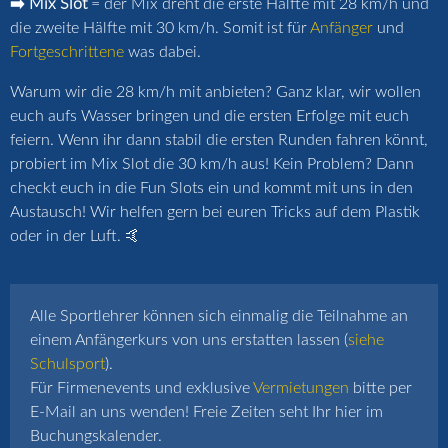
➡️ Mix Slot
= der Mix dreht die erste Hälfte mit 28 km/h und
die zweite Hälfte mit 30 km/h. Somit ist für
Anfänger
und
Fortgeschrittene
was dabei.
Warum wir die 28 km/h mit anbieten? Ganz klar, wir wollen
euch aufs Wasser bringen und die ersten Erfolge mit euch
feiern. Wenn ihr dann stabil die ersten Runden fahren könnt,
probiert im Mix Slot die 30 km/h aus! Kein Problem? Dann
checkt euch in die Fun Slots ein und kommt mit uns in den
Austausch! Wir helfen gern bei euren Tricks auf dem Plastik
oder in der Luft. 🤙
Alle Sportlehrer können sich einmalig die Teilnahme an
einem Anfängerkurs von uns erstatten lassen (
siehe
Schulsport
).
Für Firmenevents und exklusive
Vermietungen
bitte per
E-Mail an uns wenden! Freie Zeiten seht Ihr hier im
Buchungskalender.