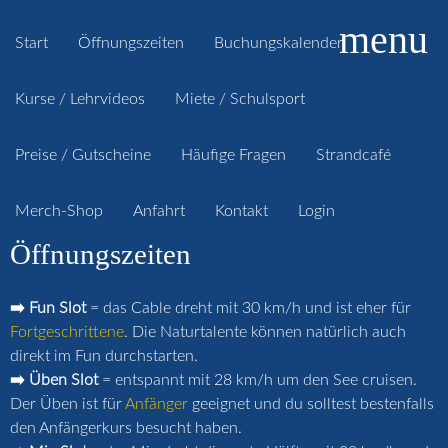
menu
Start
Öffnungszeiten
Buchungskalender
Kurse / Lehrvideos
Miete / Schulsport
Preise / Gutscheine
Häufige Fragen
Strandcafé
Merch-Shop
Anfahrt
Kontakt
Login
Öffnungszeiten
➡️ Fun Slot
= das Cable dreht mit 30 km/h und ist eher für
Fortgeschrittene
. Die Naturtalente können natürlich auch
direkt im Fun durchstarten.
➡️ Üben Slot
= entspannt mit 28 km/h um den See cruisen.
Der Üben ist für
Anfänger
geeignet und du solltest bestenfalls
den Anfängerkurs besucht haben.