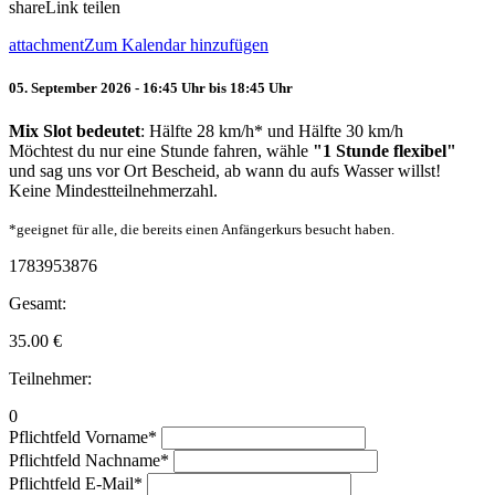
share
Link teilen
attachment
Zum Kalendar hinzufügen
05. September 2026 - 16:45 Uhr bis 18:45 Uhr
Mix Slot bedeutet
: Hälfte 28 km/h* und Hälfte 30 km/h
Möchtest du nur eine Stunde fahren, wähle
"1 Stunde flexibel"
und sag uns vor Ort Bescheid, ab wann du aufs Wasser willst!
Keine Mindestteilnehmerzahl.
*geeignet für alle, die bereits einen Anfängerkurs besucht haben.
1783953876
Gesamt:
35.00
€
Teilnehmer:
0
Pflichtfeld
Vorname
*
Pflichtfeld
Nachname
*
Pflichtfeld
E-Mail
*