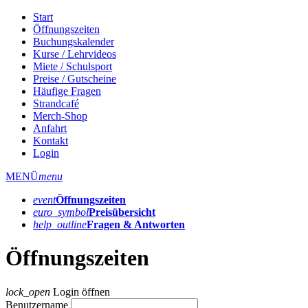
Start
Öffnungszeiten
Buchungskalender
Kurse / Lehrvideos
Miete / Schulsport
Preise / Gutscheine
Häufige Fragen
Strandcafé
Merch-Shop
Anfahrt
Kontakt
Login
MENÜ
menu
event
Öffnungs­zeiten
euro_symbol
Preis­übersicht
help_outline
Fragen & Antworten
Öffnungszeiten
lock_open
Login öffnen
Benutzername