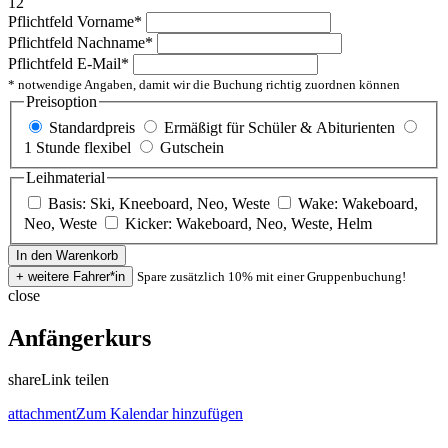
12
Pflichtfeld
Vorname
*
Pflichtfeld
Nachname
*
Pflichtfeld
E-Mail
*
* notwendige Angaben, damit wir die Buchung richtig zuordnen können
Preisoption
Standardpreis
Ermäßigt für Schüler & Abiturienten
1 Stunde flexibel
Gutschein
Leihmaterial
Basis: Ski, Kneeboard, Neo, Weste
Wake: Wakeboard,
Neo, Weste
Kicker: Wakeboard, Neo, Weste, Helm
Spare zusätzlich 10% mit einer Gruppenbuchung!
close
Anfängerkurs
share
Link teilen
attachment
Zum Kalendar hinzufügen