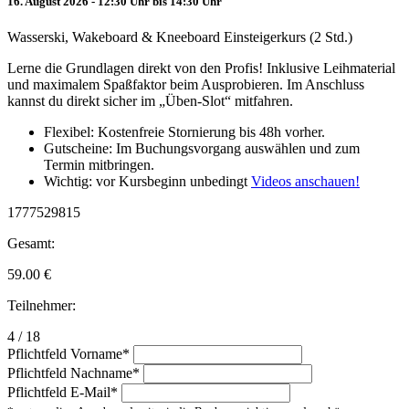
16. August 2026 - 12:30 Uhr bis 14:30 Uhr
Wasserski, Wakeboard & Kneeboard Einsteigerkurs (2 Std.)
Lerne die Grundlagen direkt von den Profis! Inklusive Leihmaterial
und maximalem Spaßfaktor beim Ausprobieren. Im Anschluss
kannst du direkt sicher im „Üben-Slot“ mitfahren.
Flexibel: Kostenfreie Stornierung bis 48h vorher.
Gutscheine: Im Buchungsvorgang auswählen und zum
Termin mitbringen.
Wichtig: vor Kursbeginn unbedingt
Videos anschauen!
1777529815
Gesamt:
59.00
€
Teilnehmer:
4 / 18
Pflichtfeld
Vorname
*
Pflichtfeld
Nachname
*
Pflichtfeld
E-Mail
*