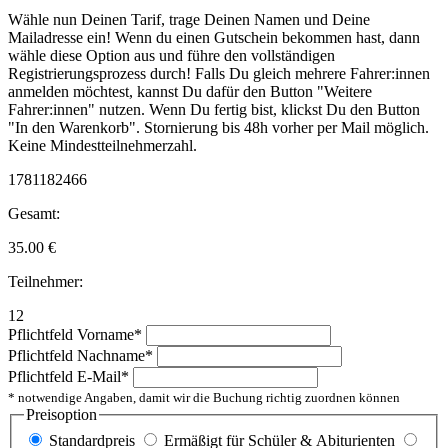
Wähle nun Deinen Tarif, trage Deinen Namen und Deine
Mailadresse ein! Wenn du einen Gutschein bekommen hast, dann
wähle diese Option aus und führe den vollständigen
Registrierungsprozess durch! Falls Du gleich mehrere Fahrer:innen
anmelden möchtest, kannst Du dafür den Button "Weitere
Fahrer:innen" nutzen. Wenn Du fertig bist, klickst Du den Button
"In den Warenkorb". Stornierung bis 48h vorher per Mail möglich.
Keine Mindestteilnehmerzahl.
1781182466
Gesamt:
35.00
€
Teilnehmer:
12
Pflichtfeld
Vorname
*
Pflichtfeld
Nachname
*
Pflichtfeld
E-Mail
*
* notwendige Angaben, damit wir die Buchung richtig zuordnen können
Preisoption
Standardpreis
Ermäßigt für Schüler & Abiturienten