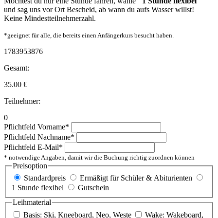
Möchtest du nur eine Stunde fahren, wähle
"1 Stunde flexibel"
und sag uns vor Ort Bescheid, ab wann du aufs Wasser willst!
Keine Mindestteilnehmerzahl.
*geeignet für alle, die bereits einen Anfängerkurs besucht haben.
1783953876
Gesamt:
35.00
€
Teilnehmer:
0
Pflichtfeld
Vorname
*
Pflichtfeld
Nachname
*
Pflichtfeld
E-Mail
*
* notwendige Angaben, damit wir die Buchung richtig zuordnen können
Preisoption
Standardpreis
Ermäßigt für Schüler & Abiturienten
1 Stunde flexibel
Gutschein
Leihmaterial
Basis: Ski, Kneeboard, Neo, Weste
Wake: Wakeboard,