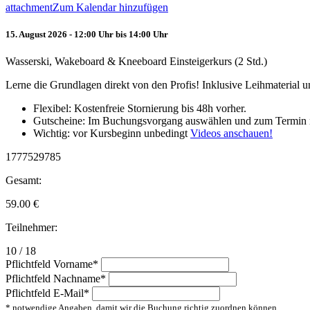
attachment
Zum Kalendar hinzufügen
15. August 2026 - 12:00 Uhr bis 14:00 Uhr
Wasserski, Wakeboard & Kneeboard Einsteigerkurs (2 Std.)
Lerne die Grundlagen direkt von den Profis! Inklusive Leihmaterial
Flexibel: Kostenfreie Stornierung bis 48h vorher.
Gutscheine: Im Buchungsvorgang auswählen und zum Termin 
Wichtig: vor Kursbeginn unbedingt
Videos anschauen!
1777529785
Gesamt:
59.00
€
Teilnehmer:
10 / 18
Pflichtfeld
Vorname
*
Pflichtfeld
Nachname
*
Pflichtfeld
E-Mail
*
* notwendige Angaben, damit wir die Buchung richtig zuordnen können