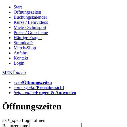
Start
Öffnungszeiten
Buchungskalender
Kurse / Lehrvideos
Miete / Schulsport
Preise / Gutscheine
Häufige Fragen
Strandcafé
Merch-Shop
Anfahrt
Kontakt
Login
MENÜ
menu
event
Öffnungs­zeiten
euro_symbol
Preis­übersicht
help_outline
Fragen & Antworten
Öffnungszeiten
lock_open
Login öffnen
Benutzername