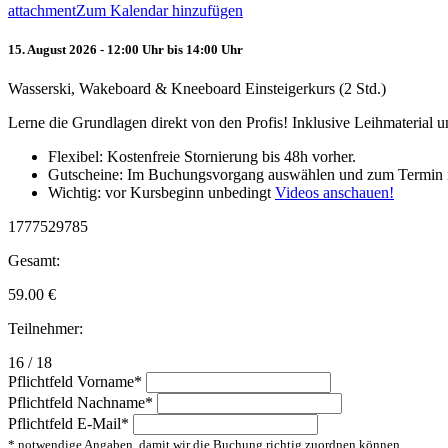
attachment
Zum Kalendar hinzufügen
15. August 2026 - 12:00 Uhr bis 14:00 Uhr
Wasserski, Wakeboard & Kneeboard Einsteigerkurs (2 Std.)
Lerne die Grundlagen direkt von den Profis! Inklusive Leihmaterial
Flexibel: Kostenfreie Stornierung bis 48h vorher.
Gutscheine: Im Buchungsvorgang auswählen und zum Termin 
Wichtig: vor Kursbeginn unbedingt
Videos anschauen!
1777529785
Gesamt:
59.00
€
Teilnehmer:
16 / 18
Pflichtfeld
Vorname
*
Pflichtfeld
Nachname
*
Pflichtfeld
E-Mail
*
* notwendige Angaben, damit wir die Buchung richtig zuordnen können