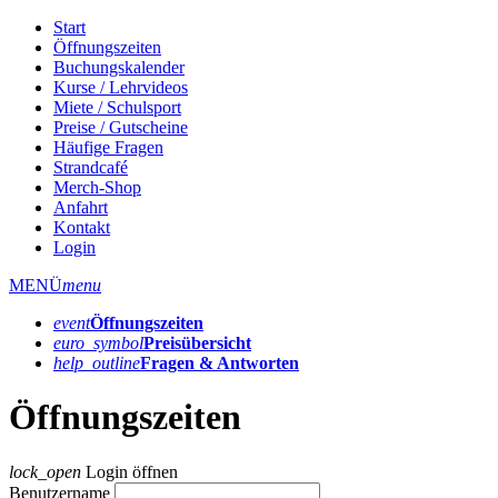
Start
Öffnungszeiten
Buchungskalender
Kurse / Lehrvideos
Miete / Schulsport
Preise / Gutscheine
Häufige Fragen
Strandcafé
Merch-Shop
Anfahrt
Kontakt
Login
MENÜ
menu
event
Öffnungs­zeiten
euro_symbol
Preis­übersicht
help_outline
Fragen & Antworten
Öffnungszeiten
lock_open
Login öffnen
Benutzername