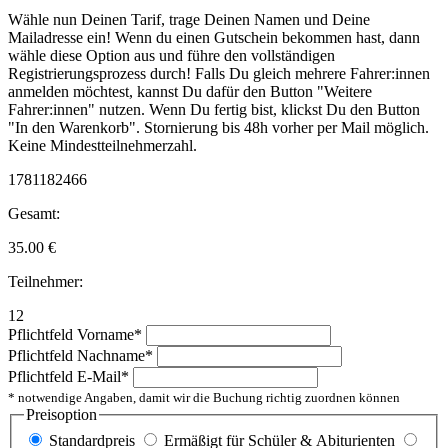
Wähle nun Deinen Tarif, trage Deinen Namen und Deine
Mailadresse ein! Wenn du einen Gutschein bekommen hast, dann
wähle diese Option aus und führe den vollständigen
Registrierungsprozess durch! Falls Du gleich mehrere Fahrer:innen
anmelden möchtest, kannst Du dafür den Button "Weitere
Fahrer:innen" nutzen. Wenn Du fertig bist, klickst Du den Button
"In den Warenkorb". Stornierung bis 48h vorher per Mail möglich.
Keine Mindestteilnehmerzahl.
1781182466
Gesamt:
35.00
€
Teilnehmer:
12
Pflichtfeld
Vorname
*
Pflichtfeld
Nachname
*
Pflichtfeld
E-Mail
*
* notwendige Angaben, damit wir die Buchung richtig zuordnen können
Preisoption
Standardpreis
Ermäßigt für Schüler & Abiturienten