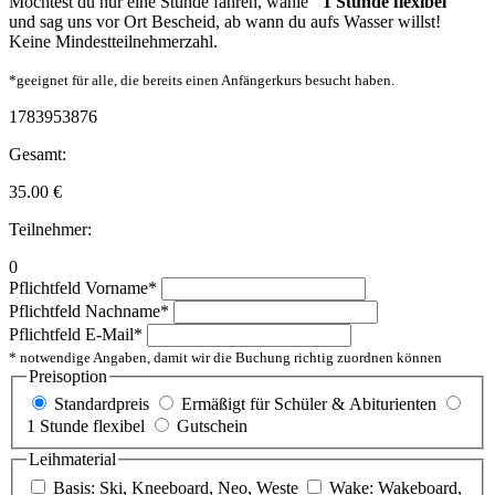
Möchtest du nur eine Stunde fahren, wähle
"1 Stunde flexibel"
und sag uns vor Ort Bescheid, ab wann du aufs Wasser willst!
Keine Mindestteilnehmerzahl.
*geeignet für alle, die bereits einen Anfängerkurs besucht haben.
1783953876
Gesamt:
35.00
€
Teilnehmer:
0
Pflichtfeld
Vorname
*
Pflichtfeld
Nachname
*
Pflichtfeld
E-Mail
*
* notwendige Angaben, damit wir die Buchung richtig zuordnen können
Preisoption
Standardpreis
Ermäßigt für Schüler & Abiturienten
1 Stunde flexibel
Gutschein
Leihmaterial
Basis: Ski, Kneeboard, Neo, Weste
Wake: Wakeboard,