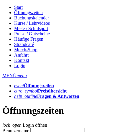
Start
Öffnungszeiten
Buchungskalender
Kurse / Lehrvideos
Miete / Schulsport
Preise / Gutscheine
Häufige Fragen
Strandcafé
Merch-Shop
Anfahrt
Kontakt
Login
MENÜ
menu
event
Öffnungs­zeiten
euro_symbol
Preis­übersicht
help_outline
Fragen & Antworten
Öffnungszeiten
lock_open
Login öffnen
Benutzername