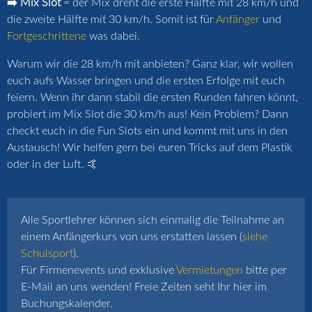
➡️ Mix Slot
= der Mix dreht die erste Hälfte mit 28 km/h und
die zweite Hälfte mit 30 km/h. Somit ist für
Anfänger
und
Fortgeschrittene
was dabei.
Warum wir die 28 km/h mit anbieten? Ganz klar, wir wollen
euch aufs Wasser bringen und die ersten Erfolge mit euch
feiern. Wenn ihr dann stabil die ersten Runden fahren könnt,
probiert im Mix Slot die 30 km/h aus! Kein Problem? Dann
checkt euch in die Fun Slots ein und kommt mit uns in den
Austausch! Wir helfen gern bei euren Tricks auf dem Plastik
oder in der Luft. 🤙
Alle Sportlehrer können sich einmalig die Teilnahme an
einem Anfängerkurs von uns erstatten lassen (
siehe
Schulsport
).
Für Firmenevents und exklusive
Vermietungen
bitte per
E-Mail an uns wenden! Freie Zeiten seht Ihr hier im
Buchungskalender.