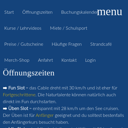
menu
Start
Öffnungszeiten
Buchungskalender
Kurse / Lehrvideos
Miete / Schulsport
Preise / Gutscheine
Häufige Fragen
Strandcafé
Merch-Shop
Anfahrt
Kontakt
Login
Öffnungszeiten
➡️ Fun Slot
= das Cable dreht mit 30 km/h und ist eher für
Fortgeschrittene
. Die Naturtalente können natürlich auch
direkt im Fun durchstarten.
➡️ Üben Slot
= entspannt mit 28 km/h um den See cruisen.
Der Üben ist für
Anfänger
geeignet und du solltest bestenfalls
den Anfängerkurs besucht haben.