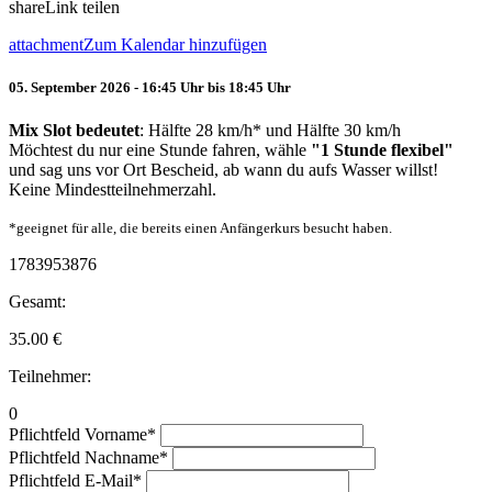
share
Link teilen
attachment
Zum Kalendar hinzufügen
05. September 2026 - 16:45 Uhr bis 18:45 Uhr
Mix Slot bedeutet
: Hälfte 28 km/h* und Hälfte 30 km/h
Möchtest du nur eine Stunde fahren, wähle
"1 Stunde flexibel"
und sag uns vor Ort Bescheid, ab wann du aufs Wasser willst!
Keine Mindestteilnehmerzahl.
*geeignet für alle, die bereits einen Anfängerkurs besucht haben.
1783953876
Gesamt:
35.00
€
Teilnehmer:
0
Pflichtfeld
Vorname
*
Pflichtfeld
Nachname
*
Pflichtfeld
E-Mail
*