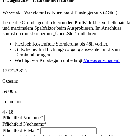
16. August 2026 - 12:30 Uhr bis 14:30 Uhr
Wasserski, Wakeboard & Kneeboard Einsteigerkurs (2 Std.)
Lerne die Grundlagen direkt von den Profis! Inklusive Leihmaterial
und maximalem Spaßfaktor beim Ausprobieren. Im Anschluss
kannst du direkt sicher im „Üben-Slot“ mitfahren.
Flexibel: Kostenfreie Stornierung bis 48h vorher.
Gutscheine: Im Buchungsvorgang auswählen und zum
Termin mitbringen.
Wichtig: vor Kursbeginn unbedingt
Videos anschauen!
1777529815
Gesamt:
59.00
€
Teilnehmer:
4 / 18
Pflichtfeld
Vorname
*
Pflichtfeld
Nachname
*
Pflichtfeld
E-Mail
*