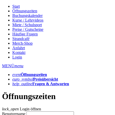
Start
Öffnungszeiten
Buchungskalender
Kurse / Lehrvideos
Miete / Schulsport
Preise / Gutscheine
Häufige Fragen
Strandcafé
Merch-Shop
Anfahrt
Kontakt
Login
MENÜ
menu
event
Öffnungs­zeiten
euro_symbol
Preis­übersicht
help_outline
Fragen & Antworten
Öffnungszeiten
lock_open
Login öffnen
Benutzername