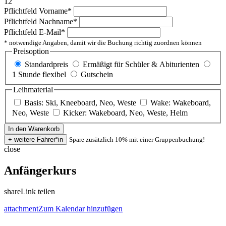
12
Pflichtfeld
Vorname
*
Pflichtfeld
Nachname
*
Pflichtfeld
E-Mail
*
* notwendige Angaben, damit wir die Buchung richtig zuordnen können
Preisoption
Standardpreis
Ermäßigt für Schüler & Abiturienten
1 Stunde flexibel
Gutschein
Leihmaterial
Basis: Ski, Kneeboard, Neo, Weste
Wake: Wakeboard,
Neo, Weste
Kicker: Wakeboard, Neo, Weste, Helm
Spare zusätzlich 10% mit einer Gruppenbuchung!
close
Anfängerkurs
share
Link teilen
attachment
Zum Kalendar hinzufügen