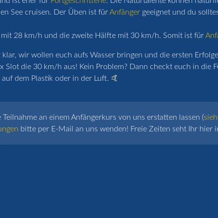
nd ist eher für
Fortgeschrittene
. Die Naturtalente können natürl
n See cruisen. Der Üben ist für
Anfänger
geeignet und du sollte
 mit 28 km/h und die zweite Hälfte mit 30 km/h. Somit ist für
Anf
lar, wir wollen euch aufs Wasser bringen und die ersten Erfolge 
x Slot die 30 km/h aus! Kein Problem? Dann checkt euch in die F
auf dem Plastik oder in der Luft. 🤙
e Teilnahme an einem Anfängerkurs von uns erstatten lassen (
sieh
ungen
bitte per E-Mail an uns wenden! Freie Zeiten seht Ihr hier