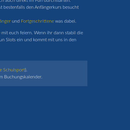
ich auch direkt im Fun durchstarten.
st bestenfalls den Anfängerkurs besucht
änger
und
Fortgeschrittene
was dabei.
mit euch feiern. Wenn ihr dann stabil die
un Slots ein und kommt mit uns in den
e Schulsport
).
 im Buchungskalender.