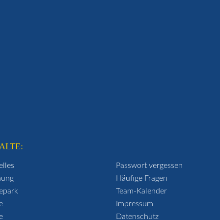
ALTE:
elles
Passwort vergessen
hung
Häufige Fragen
epark
Team-Kalender
e
Impressum
e
Datenschutz