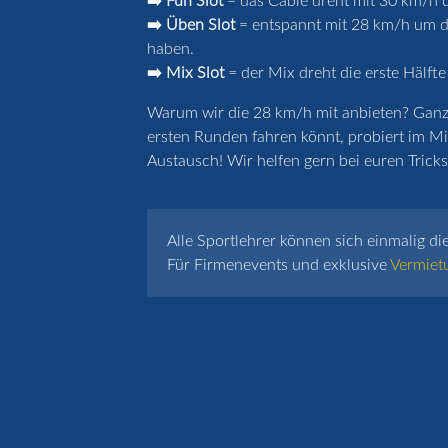
➡️ Fun Slot
= das Cable dreht mit 30 km/h u
➡️ Üben Slot
= entspannt mit 28 km/h um de
haben.
➡️ Mix Slot
= der Mix dreht die erste Hälfte
Warum wir die 28 km/h mit anbieten? Ganz k
ersten Runden fahren könnt, probiert im Mi
Austausch! Wir helfen gern bei euren Tricks 
Alle Sportlehrer können sich einmalig di
Für Firmenevents und exklusive
Vermiet