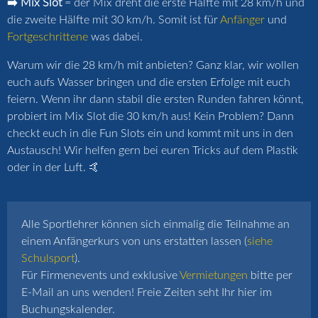
➡️ Mix Slot
= der Mix dreht die erste Hälfte mit 28 km/h und
die zweite Hälfte mit 30 km/h. Somit ist für
Anfänger
und
Fortgeschrittene
was dabei.
Warum wir die 28 km/h mit anbieten? Ganz klar, wir wollen
euch aufs Wasser bringen und die ersten Erfolge mit euch
feiern. Wenn ihr dann stabil die ersten Runden fahren könnt,
probiert im Mix Slot die 30 km/h aus! Kein Problem? Dann
checkt euch in die Fun Slots ein und kommt mit uns in den
Austausch! Wir helfen gern bei euren Tricks auf dem Plastik
oder in der Luft. 🤙
Alle Sportlehrer können sich einmalig die Teilnahme an
einem Anfängerkurs von uns erstatten lassen (
siehe
Schulsport
).
Für Firmenevents und exklusive
Vermietungen
bitte per
E-Mail an uns wenden! Freie Zeiten seht Ihr hier im
Buchungskalender.