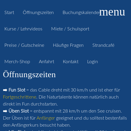
menu
Start
Öffnungszeiten
Buchungskalender
Kurse / Lehrvideos
Miete / Schulsport
Preise / Gutscheine
Häufige Fragen
Strandcafé
Merch-Shop
Anfahrt
Kontakt
Login
Öffnungszeiten
➡️ Fun Slot
= das Cable dreht mit 30 km/h und ist eher für
Fortgeschrittene
. Die Naturtalente können natürlich auch
direkt im Fun durchstarten.
➡️ Üben Slot
= entspannt mit 28 km/h um den See cruisen.
Der Üben ist für
Anfänger
geeignet und du solltest bestenfalls
den Anfängerkurs besucht haben.