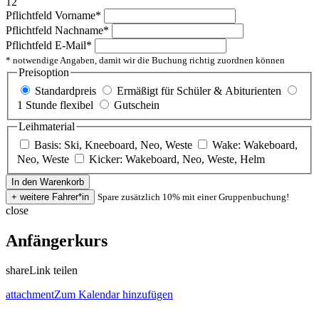
12
Pflichtfeld
Vorname
*
Pflichtfeld
Nachname
*
Pflichtfeld
E-Mail
*
* notwendige Angaben, damit wir die Buchung richtig zuordnen können
Preisoption
Standardpreis
Ermäßigt für Schüler & Abiturienten
1 Stunde flexibel
Gutschein
Leihmaterial
Basis: Ski, Kneeboard, Neo, Weste
Wake: Wakeboard,
Neo, Weste
Kicker: Wakeboard, Neo, Weste, Helm
Spare zusätzlich 10% mit einer Gruppenbuchung!
close
Anfängerkurs
share
Link teilen
attachment
Zum Kalendar hinzufügen