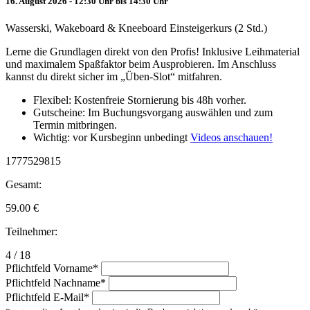
16. August 2026 - 12:30 Uhr bis 14:30 Uhr
Wasserski, Wakeboard & Kneeboard Einsteigerkurs (2 Std.)
Lerne die Grundlagen direkt von den Profis! Inklusive Leihmaterial
und maximalem Spaßfaktor beim Ausprobieren. Im Anschluss
kannst du direkt sicher im „Üben-Slot“ mitfahren.
Flexibel: Kostenfreie Stornierung bis 48h vorher.
Gutscheine: Im Buchungsvorgang auswählen und zum
Termin mitbringen.
Wichtig: vor Kursbeginn unbedingt
Videos anschauen!
1777529815
Gesamt:
59.00
€
Teilnehmer:
4 / 18
Pflichtfeld
Vorname
*
Pflichtfeld
Nachname
*
Pflichtfeld
E-Mail
*