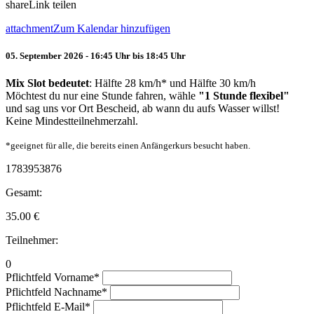
share
Link teilen
attachment
Zum Kalendar hinzufügen
05. September 2026 - 16:45 Uhr bis 18:45 Uhr
Mix Slot bedeutet
: Hälfte 28 km/h* und Hälfte 30 km/h
Möchtest du nur eine Stunde fahren, wähle
"1 Stunde flexibel"
und sag uns vor Ort Bescheid, ab wann du aufs Wasser willst!
Keine Mindestteilnehmerzahl.
*geeignet für alle, die bereits einen Anfängerkurs besucht haben.
1783953876
Gesamt:
35.00
€
Teilnehmer:
0
Pflichtfeld
Vorname
*
Pflichtfeld
Nachname
*
Pflichtfeld
E-Mail
*