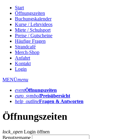
Start
Öffnungszeiten
Buchungskalender
Kurse / Lehrvideos
Miete / Schulsport
Preise / Gutscheine
Häufige Fragen
Strandcafé
Merch-Shop
Anfahrt
Kontakt
Login
MENÜ
menu
event
Öffnungs­zeiten
euro_symbol
Preis­übersicht
help_outline
Fragen & Antworten
Öffnungszeiten
lock_open
Login öffnen
Benutzername