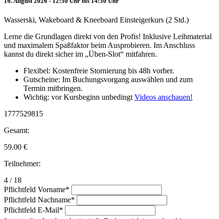
16. August 2026 - 12:30 Uhr bis 14:30 Uhr
Wasserski, Wakeboard & Kneeboard Einsteigerkurs (2 Std.)
Lerne die Grundlagen direkt von den Profis! Inklusive Leihmaterial
und maximalem Spaßfaktor beim Ausprobieren. Im Anschluss
kannst du direkt sicher im „Üben-Slot“ mitfahren.
Flexibel: Kostenfreie Stornierung bis 48h vorher.
Gutscheine: Im Buchungsvorgang auswählen und zum
Termin mitbringen.
Wichtig: vor Kursbeginn unbedingt
Videos anschauen!
1777529815
Gesamt:
59.00
€
Teilnehmer:
4 / 18
Pflichtfeld
Vorname
*
Pflichtfeld
Nachname
*
Pflichtfeld
E-Mail
*