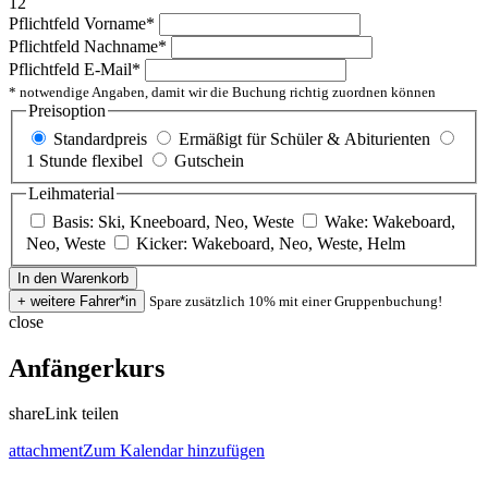
12
Pflichtfeld
Vorname
*
Pflichtfeld
Nachname
*
Pflichtfeld
E-Mail
*
* notwendige Angaben, damit wir die Buchung richtig zuordnen können
Preisoption
Standardpreis
Ermäßigt für Schüler & Abiturienten
1 Stunde flexibel
Gutschein
Leihmaterial
Basis: Ski, Kneeboard, Neo, Weste
Wake: Wakeboard,
Neo, Weste
Kicker: Wakeboard, Neo, Weste, Helm
Spare zusätzlich 10% mit einer Gruppenbuchung!
close
Anfängerkurs
share
Link teilen
attachment
Zum Kalendar hinzufügen