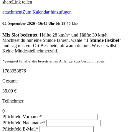
share
Link teilen
attachment
Zum Kalendar hinzufügen
05. September 2026 - 16:45 Uhr bis 18:45 Uhr
Mix Slot bedeutet
: Hälfte 28 km/h* und Hälfte 30 km/h
Möchtest du nur eine Stunde fahren, wähle
"1 Stunde flexibel"
und sag uns vor Ort Bescheid, ab wann du aufs Wasser willst!
Keine Mindestteilnehmerzahl.
*geeignet für alle, die bereits einen Anfängerkurs besucht haben.
1783953876
Gesamt:
35.00
€
Teilnehmer:
0
Pflichtfeld
Vorname
*
Pflichtfeld
Nachname
*
Pflichtfeld
E-Mail
*