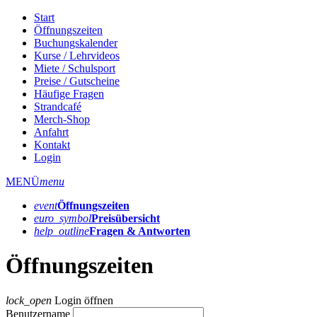
Start
Öffnungszeiten
Buchungskalender
Kurse / Lehrvideos
Miete / Schulsport
Preise / Gutscheine
Häufige Fragen
Strandcafé
Merch-Shop
Anfahrt
Kontakt
Login
MENÜ
menu
event
Öffnungs­zeiten
euro_symbol
Preis­übersicht
help_outline
Fragen & Antworten
Öffnungszeiten
lock_open
Login öffnen
Benutzername