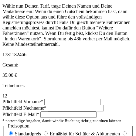
Wähle nun Deinen Tarif, trage Deinen Namen und Deine
Mailadresse ein! Wenn du einen Gutschein bekommen hast, dann
wähle diese Option aus und führe den vollständigen
Registrierungsprozess durch! Falls Du gleich mehrere Fahrer:innen
anmelden möchtest, kannst Du dafür den Button "Weitere
Fahrer:innen" nutzen. Wenn Du fertig bist, klickst Du den Button
"In den Warenkorb". Stornierung bis 48h vorher per Mail möglich.
Keine Mindestteilnehmerzahl.
1781182466
Gesamt:
35.00
€
Teilnehmer:
12
Pflichtfeld
Vorname
*
Pflichtfeld
Nachname
*
Pflichtfeld
E-Mail
*
* notwendige Angaben, damit wir die Buchung richtig zuordnen können
Preisoption
Standardpreis
Ermäßigt für Schüler & Abiturienten