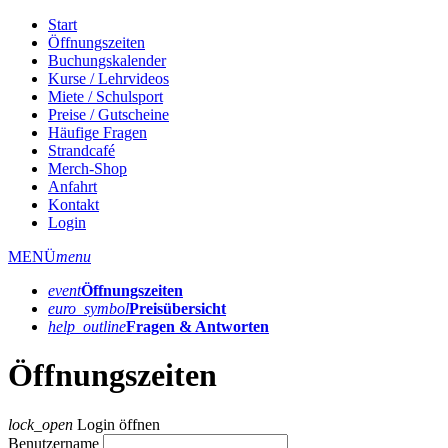
Start
Öffnungszeiten
Buchungskalender
Kurse / Lehrvideos
Miete / Schulsport
Preise / Gutscheine
Häufige Fragen
Strandcafé
Merch-Shop
Anfahrt
Kontakt
Login
MENÜ
menu
event
Öffnungs­zeiten
euro_symbol
Preis­übersicht
help_outline
Fragen & Antworten
Öffnungszeiten
lock_open
Login öffnen
Benutzername