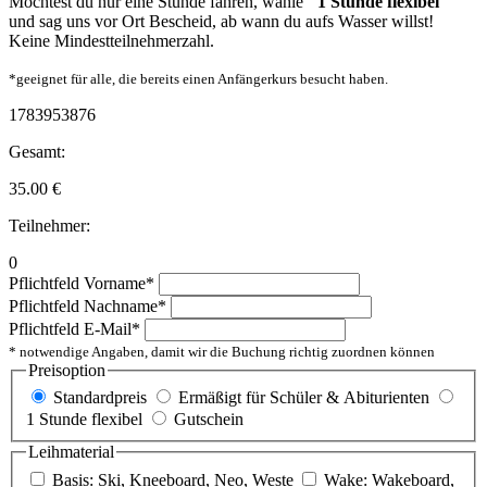
Möchtest du nur eine Stunde fahren, wähle
"1 Stunde flexibel"
und sag uns vor Ort Bescheid, ab wann du aufs Wasser willst!
Keine Mindestteilnehmerzahl.
*geeignet für alle, die bereits einen Anfängerkurs besucht haben.
1783953876
Gesamt:
35.00
€
Teilnehmer:
0
Pflichtfeld
Vorname
*
Pflichtfeld
Nachname
*
Pflichtfeld
E-Mail
*
* notwendige Angaben, damit wir die Buchung richtig zuordnen können
Preisoption
Standardpreis
Ermäßigt für Schüler & Abiturienten
1 Stunde flexibel
Gutschein
Leihmaterial
Basis: Ski, Kneeboard, Neo, Weste
Wake: Wakeboard,