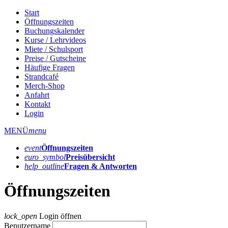
Start
Öffnungszeiten
Buchungskalender
Kurse / Lehrvideos
Miete / Schulsport
Preise / Gutscheine
Häufige Fragen
Strandcafé
Merch-Shop
Anfahrt
Kontakt
Login
MENÜ
menu
event
Öffnungs­zeiten
euro_symbol
Preis­übersicht
help_outline
Fragen & Antworten
Öffnungszeiten
lock_open
Login öffnen
Benutzername