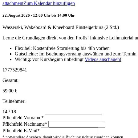
attachment
Zum Kalendar hinzufügen
22. August 2026 - 12:00 Uhr bis 14:00 Uhr
Wasserski, Wakeboard & Kneeboard Einsteigerkurs (2 Std.)
Lerne die Grundlagen direkt von den Profis! Inklusive Leihmaterial
Flexibel: Kostenfreie Stornierung bis 48h vorher.
Gutscheine: Im Buchungsvorgang auswählen und zum Termin 
Wichtig: vor Kursbeginn unbedingt
Videos anschauen!
1777529841
Gesamt:
59.00
€
Teilnehmer:
14 / 18
Pflichtfeld
Vorname
*
Pflichtfeld
Nachname
*
Pflichtfeld
E-Mail
*
* notwendige Angaben, damit wir die Buchung richtig zuordnen können