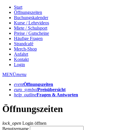
Start
Öffnungszeiten
Buchungskalender
Kurse / Lehrvideos
Miete / Schulsport
Preise / Gutscheine
Häufige Fragen
Strandcafé
Merch-Shop
Anfahrt
Kontakt
Login
MENÜ
menu
event
Öffnungs­zeiten
euro_symbol
Preis­übersicht
help_outline
Fragen & Antworten
Öffnungszeiten
lock_open
Login öffnen
Benutzername