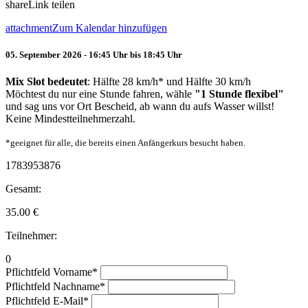
share
Link teilen
attachment
Zum Kalendar hinzufügen
05. September 2026 - 16:45 Uhr bis 18:45 Uhr
Mix Slot bedeutet
: Hälfte 28 km/h* und Hälfte 30 km/h
Möchtest du nur eine Stunde fahren, wähle
"1 Stunde flexibel"
und sag uns vor Ort Bescheid, ab wann du aufs Wasser willst!
Keine Mindestteilnehmerzahl.
*geeignet für alle, die bereits einen Anfängerkurs besucht haben.
1783953876
Gesamt:
35.00
€
Teilnehmer:
0
Pflichtfeld
Vorname
*
Pflichtfeld
Nachname
*
Pflichtfeld
E-Mail
*