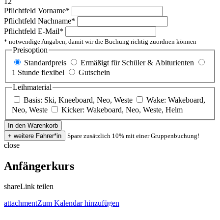
12
Pflichtfeld
Vorname
*
Pflichtfeld
Nachname
*
Pflichtfeld
E-Mail
*
* notwendige Angaben, damit wir die Buchung richtig zuordnen können
Preisoption
Standardpreis
Ermäßigt für Schüler & Abiturienten
1 Stunde flexibel
Gutschein
Leihmaterial
Basis: Ski, Kneeboard, Neo, Weste
Wake: Wakeboard,
Neo, Weste
Kicker: Wakeboard, Neo, Weste, Helm
Spare zusätzlich 10% mit einer Gruppenbuchung!
close
Anfängerkurs
share
Link teilen
attachment
Zum Kalendar hinzufügen