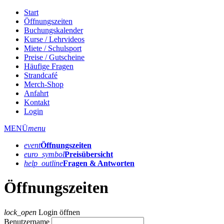
Start
Öffnungszeiten
Buchungskalender
Kurse / Lehrvideos
Miete / Schulsport
Preise / Gutscheine
Häufige Fragen
Strandcafé
Merch-Shop
Anfahrt
Kontakt
Login
MENÜ
menu
event
Öffnungs­zeiten
euro_symbol
Preis­übersicht
help_outline
Fragen & Antworten
Öffnungszeiten
lock_open
Login öffnen
Benutzername