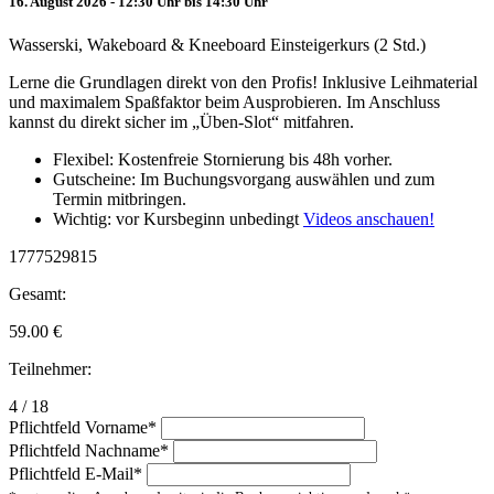
16. August 2026 - 12:30 Uhr bis 14:30 Uhr
Wasserski, Wakeboard & Kneeboard Einsteigerkurs (2 Std.)
Lerne die Grundlagen direkt von den Profis! Inklusive Leihmaterial
und maximalem Spaßfaktor beim Ausprobieren. Im Anschluss
kannst du direkt sicher im „Üben-Slot“ mitfahren.
Flexibel: Kostenfreie Stornierung bis 48h vorher.
Gutscheine: Im Buchungsvorgang auswählen und zum
Termin mitbringen.
Wichtig: vor Kursbeginn unbedingt
Videos anschauen!
1777529815
Gesamt:
59.00
€
Teilnehmer:
4 / 18
Pflichtfeld
Vorname
*
Pflichtfeld
Nachname
*
Pflichtfeld
E-Mail
*