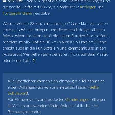
➡️ Mix Slot
= der Mix dreht die erste Hälfte mit 28 km/h und
die zweite Hälfte mit 30 km/h. Somit ist für
Anfänger
und
Fortgeschrittene
was dabei.
Warum wir die 28 km/h mit anbieten? Ganz klar, wir wollen
euch aufs Wasser bringen und die ersten Erfolge mit euch
feiern. Wenn ihr dann stabil die ersten Runden fahren könnt,
probiert im Mix Slot die 30 km/h aus! Kein Problem? Dann
checkt euch in die Fun Slots ein und kommt mit uns in den
Austausch! Wir helfen gern bei euren Tricks auf dem Plastik
oder in der Luft. 🤙
Alle Sportlehrer können sich einmalig die Teilnahme an
einem Anfängerkurs von uns erstatten lassen (
siehe
Schulsport
).
Für Firmenevents und exklusive
Vermietungen
bitte per
E-Mail an uns wenden! Freie Zeiten seht Ihr hier im
Buchungskalender.