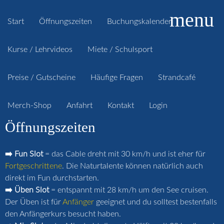
menu
Start
Öffnungszeiten
Buchungskalender
Kurse / Lehrvideos
Miete / Schulsport
Preise / Gutscheine
Häufige Fragen
Strandcafé
Merch-Shop
Anfahrt
Kontakt
Login
Öffnungszeiten
➡️ Fun Slot
= das Cable dreht mit 30 km/h und ist eher für
Fortgeschrittene
. Die Naturtalente können natürlich auch
direkt im Fun durchstarten.
➡️ Üben Slot
= entspannt mit 28 km/h um den See cruisen.
Der Üben ist für
Anfänger
geeignet und du solltest bestenfalls
den Anfängerkurs besucht haben.