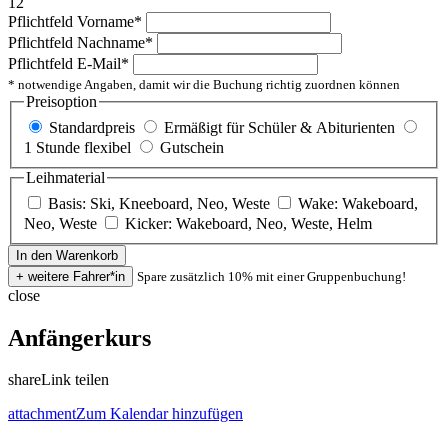
12
Pflichtfeld
Vorname
*
Pflichtfeld
Nachname
*
Pflichtfeld
E-Mail
*
* notwendige Angaben, damit wir die Buchung richtig zuordnen können
Preisoption
Standardpreis
Ermäßigt für Schüler & Abiturienten
1 Stunde flexibel
Gutschein
Leihmaterial
Basis: Ski, Kneeboard, Neo, Weste
Wake: Wakeboard,
Neo, Weste
Kicker: Wakeboard, Neo, Weste, Helm
Spare zusätzlich 10% mit einer Gruppenbuchung!
close
Anfängerkurs
share
Link teilen
attachment
Zum Kalendar hinzufügen