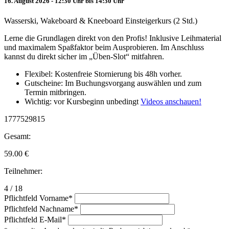
16. August 2026 - 12:30 Uhr bis 14:30 Uhr
Wasserski, Wakeboard & Kneeboard Einsteigerkurs (2 Std.)
Lerne die Grundlagen direkt von den Profis! Inklusive Leihmaterial
und maximalem Spaßfaktor beim Ausprobieren. Im Anschluss
kannst du direkt sicher im „Üben-Slot“ mitfahren.
Flexibel: Kostenfreie Stornierung bis 48h vorher.
Gutscheine: Im Buchungsvorgang auswählen und zum
Termin mitbringen.
Wichtig: vor Kursbeginn unbedingt
Videos anschauen!
1777529815
Gesamt:
59.00
€
Teilnehmer:
4 / 18
Pflichtfeld
Vorname
*
Pflichtfeld
Nachname
*
Pflichtfeld
E-Mail
*