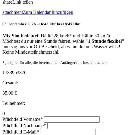
share
Link teilen
attachment
Zum Kalendar hinzufügen
05. September 2026 - 16:45 Uhr bis 18:45 Uhr
Mix Slot bedeutet
: Hälfte 28 km/h* und Hälfte 30 km/h
Möchtest du nur eine Stunde fahren, wähle
"1 Stunde flexibel"
und sag uns vor Ort Bescheid, ab wann du aufs Wasser willst!
Keine Mindestteilnehmerzahl.
*geeignet für alle, die bereits einen Anfängerkurs besucht haben.
1783953876
Gesamt:
35.00
€
Teilnehmer:
0
Pflichtfeld
Vorname
*
Pflichtfeld
Nachname
*
Pflichtfeld
E-Mail
*