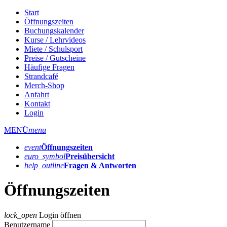
Start
Öffnungszeiten
Buchungskalender
Kurse / Lehrvideos
Miete / Schulsport
Preise / Gutscheine
Häufige Fragen
Strandcafé
Merch-Shop
Anfahrt
Kontakt
Login
MENÜ
menu
event
Öffnungs­zeiten
euro_symbol
Preis­übersicht
help_outline
Fragen & Antworten
Öffnungszeiten
lock_open
Login öffnen
Benutzername