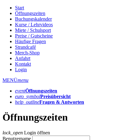
Start
Öffnungszeiten
Buchungskalender
Kurse / Lehrvideos
Miete / Schulsport
Preise / Gutscheine
Häufige Fragen
Strandcafé
Merch-Shop
Anfahrt
Kontakt
Login
MENÜ
menu
event
Öffnungs­zeiten
euro_symbol
Preis­übersicht
help_outline
Fragen & Antworten
Öffnungszeiten
lock_open
Login öffnen
Benutzername