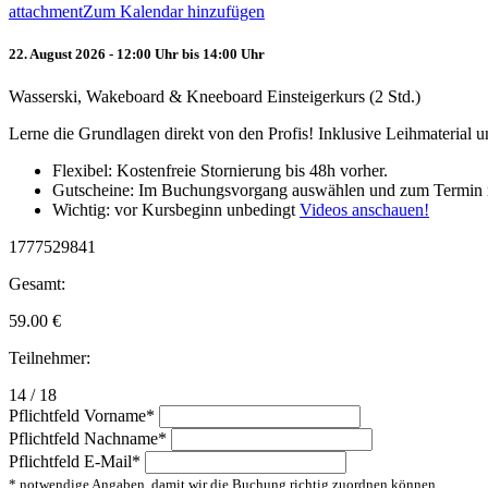
attachment
Zum Kalendar hinzufügen
22. August 2026 - 12:00 Uhr bis 14:00 Uhr
Wasserski, Wakeboard & Kneeboard Einsteigerkurs (2 Std.)
Lerne die Grundlagen direkt von den Profis! Inklusive Leihmaterial
Flexibel: Kostenfreie Stornierung bis 48h vorher.
Gutscheine: Im Buchungsvorgang auswählen und zum Termin 
Wichtig: vor Kursbeginn unbedingt
Videos anschauen!
1777529841
Gesamt:
59.00
€
Teilnehmer:
14 / 18
Pflichtfeld
Vorname
*
Pflichtfeld
Nachname
*
Pflichtfeld
E-Mail
*
* notwendige Angaben, damit wir die Buchung richtig zuordnen können