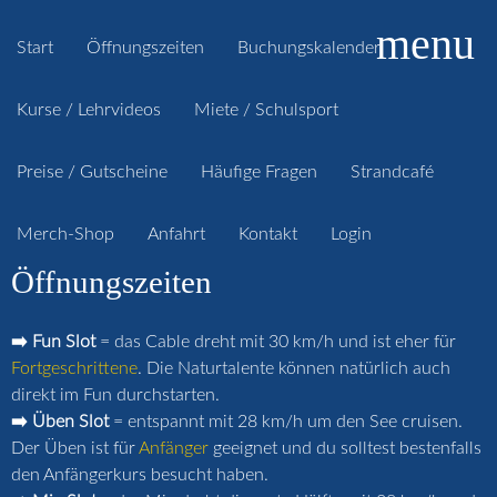
menu
Start
Öffnungszeiten
Buchungskalender
Kurse / Lehrvideos
Miete / Schulsport
Preise / Gutscheine
Häufige Fragen
Strandcafé
Merch-Shop
Anfahrt
Kontakt
Login
Öffnungszeiten
➡️ Fun Slot
= das Cable dreht mit 30 km/h und ist eher für
Fortgeschrittene
. Die Naturtalente können natürlich auch
direkt im Fun durchstarten.
➡️ Üben Slot
= entspannt mit 28 km/h um den See cruisen.
Der Üben ist für
Anfänger
geeignet und du solltest bestenfalls
den Anfängerkurs besucht haben.