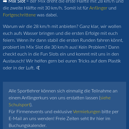
➡️ Mix Slot
= der Mix dreht die erste Hälfte mit 28 km/h und
die zweite Hälfte mit 30 km/h. Somit ist für
Anfänger
und
Fortgeschrittene
was dabei.
Warum wir die 28 km/h mit anbieten? Ganz klar, wir wollen
euch aufs Wasser bringen und die ersten Erfolge mit euch
feiern. Wenn ihr dann stabil die ersten Runden fahren könnt,
probiert im Mix Slot die 30 km/h aus! Kein Problem? Dann
checkt euch in die Fun Slots ein und kommt mit uns in den
Austausch! Wir helfen gern bei euren Tricks auf dem Plastik
oder in der Luft. 🤙
Alle Sportlehrer können sich einmalig die Teilnahme an
einem Anfängerkurs von uns erstatten lassen (
siehe
Schulsport
).
Für Firmenevents und exklusive
Vermietungen
bitte per
E-Mail an uns wenden! Freie Zeiten seht Ihr hier im
Buchungskalender.