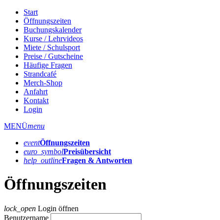
Start
Öffnungszeiten
Buchungskalender
Kurse / Lehrvideos
Miete / Schulsport
Preise / Gutscheine
Häufige Fragen
Strandcafé
Merch-Shop
Anfahrt
Kontakt
Login
MENÜ
menu
event
Öffnungs­zeiten
euro_symbol
Preis­übersicht
help_outline
Fragen & Antworten
Öffnungszeiten
lock_open
Login öffnen
Benutzername