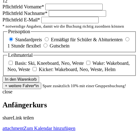
12
Pflichtfeld
Vorname
*
Pflichtfeld
Nachname
*
Pflichtfeld
E-Mail
*
* notwendige Angaben, damit wir die Buchung richtig zuordnen können
Preisoption
Standardpreis
Ermäßigt für Schüler & Abiturienten
1 Stunde flexibel
Gutschein
Leihmaterial
Basis: Ski, Kneeboard, Neo, Weste
Wake: Wakeboard,
Neo, Weste
Kicker: Wakeboard, Neo, Weste, Helm
Spare zusätzlich 10% mit einer Gruppenbuchung!
close
Anfängerkurs
share
Link teilen
attachment
Zum Kalendar hinzufügen