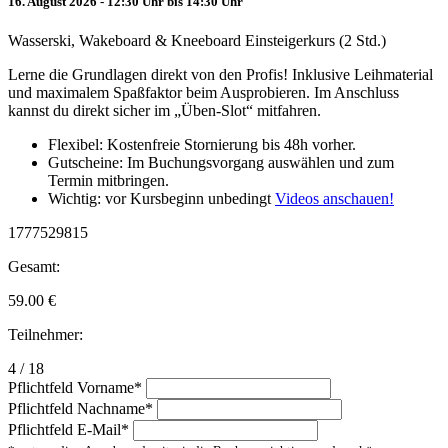
16. August 2026 - 12:30 Uhr bis 14:30 Uhr
Wasserski, Wakeboard & Kneeboard Einsteigerkurs (2 Std.)
Lerne die Grundlagen direkt von den Profis! Inklusive Leihmaterial
und maximalem Spaßfaktor beim Ausprobieren. Im Anschluss
kannst du direkt sicher im „Üben-Slot“ mitfahren.
Flexibel: Kostenfreie Stornierung bis 48h vorher.
Gutscheine: Im Buchungsvorgang auswählen und zum
Termin mitbringen.
Wichtig: vor Kursbeginn unbedingt
Videos anschauen!
1777529815
Gesamt:
59.00
€
Teilnehmer:
4 / 18
Pflichtfeld
Vorname
*
Pflichtfeld
Nachname
*
Pflichtfeld
E-Mail
*