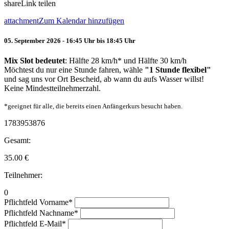
share
Link teilen
attachment
Zum Kalendar hinzufügen
05. September 2026 - 16:45 Uhr bis 18:45 Uhr
Mix Slot bedeutet
: Hälfte 28 km/h* und Hälfte 30 km/h
Möchtest du nur eine Stunde fahren, wähle
"1 Stunde flexibel"
und sag uns vor Ort Bescheid, ab wann du aufs Wasser willst!
Keine Mindestteilnehmerzahl.
*geeignet für alle, die bereits einen Anfängerkurs besucht haben.
1783953876
Gesamt:
35.00
€
Teilnehmer:
0
Pflichtfeld
Vorname
*
Pflichtfeld
Nachname
*
Pflichtfeld
E-Mail
*